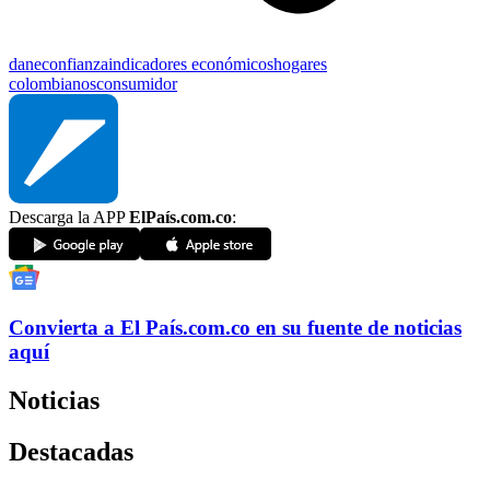
dane
confianza
indicadores económicos
hogares
colombianos
consumidor
Descarga la APP
ElPaís.com.co
:
Convierta a
El País
.com.co
en su fuente de noticias
aquí
Noticias
Destacadas