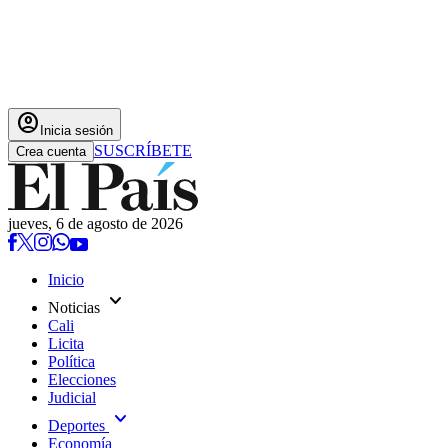
account_circle
Inicia sesión
SUSCRÍBETE
Crea cuenta
jueves, 6 de agosto de 2026
Inicio
expand_more
Noticias
Cali
Licita
Política
Elecciones
Judicial
expand_more
Deportes
Economía