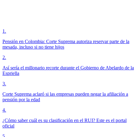
1
.
Pensión en Colombia: Corte Suprema autoriza reservar parte de la
mesada, incluso si no tiene hijos
2
.
Así sería el millonario recorte durante el Gobierno de Abelardo de la
Espriella
3
.
Corte Suprema aclaró si las empresas pueden negar la afiliación a
pensión por la edad
4
.
¿Cómo saber cuál es su clasificación en el RUI? Este es el portal
oficial
5
.