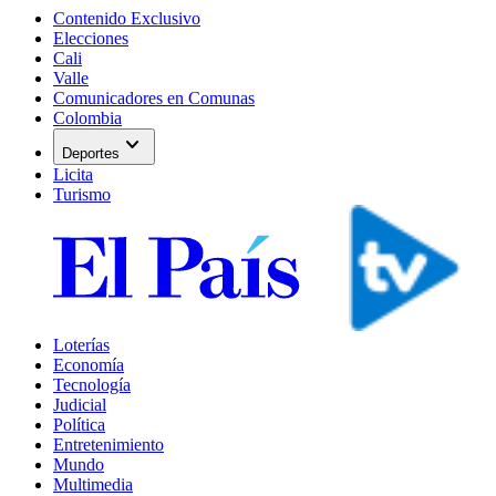
Contenido Exclusivo
Elecciones
Cali
Valle
Comunicadores en Comunas
Colombia
expand_more
Deportes
Licita
Turismo
Loterías
Economía
Tecnología
Judicial
Política
Entretenimiento
Mundo
Multimedia