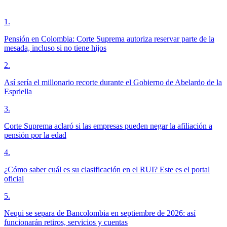
1
.
Pensión en Colombia: Corte Suprema autoriza reservar parte de la
mesada, incluso si no tiene hijos
2
.
Así sería el millonario recorte durante el Gobierno de Abelardo de la
Espriella
3
.
Corte Suprema aclaró si las empresas pueden negar la afiliación a
pensión por la edad
4
.
¿Cómo saber cuál es su clasificación en el RUI? Este es el portal
oficial
5
.
Nequi se separa de Bancolombia en septiembre de 2026: así
funcionarán retiros, servicios y cuentas