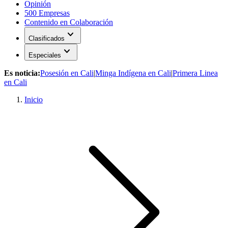
Opinión
500 Empresas
Contenido en Colaboración
expand_more
Clasificados
expand_more
Especiales
Es noticia:
Posesión en Cali
|
Minga Indígena en Cali
|
Primera Linea
en Cali
Inicio