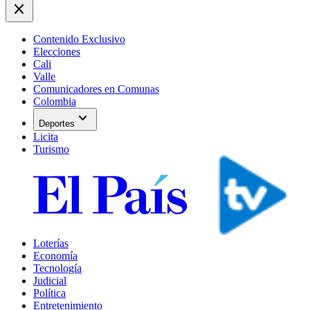
close
Contenido Exclusivo
Elecciones
Cali
Valle
Comunicadores en Comunas
Colombia
expand_more
Deportes
Licita
Turismo
Loterías
Economía
Tecnología
Judicial
Política
Entretenimiento