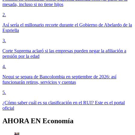
mesada, incluso si no tiene hijos
2
.
Así sería el millonario recorte durante el Gobierno de Abelardo de la
Espriella
3
.
Corte Suprema aclaró si las empresas pueden negar la afiliación a
pensión por la edad
4
.
Nequi se separa de Bancolombia en septiembre de 2026: así
funcionarán retiros, servicios y cuentas
5
.
¿Cómo saber cuál es su clasificación en el RUI? Este es el portal
oficial
AHORA EN
Economía