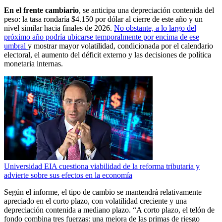
En el frente cambiario
, se anticipa una depreciación contenida del
peso: la tasa rondaría $4.150 por dólar al cierre de este año y un
nivel similar hacia finales de 2026.
No obstante, a lo largo del
próximo año podría ubicarse temporalmente por encima de ese
umbral
y mostrar mayor volatilidad, condicionada por el calendario
electoral, el aumento del déficit externo y las decisiones de política
monetaria internas.
Universidad EIA cuestiona viabilidad de la reforma tributaria y
advierte sobre sus efectos en la economía
Según el informe, el tipo de cambio se mantendrá relativamente
apreciado en el corto plazo, con volatilidad creciente y una
depreciación contenida a mediano plazo. “A corto plazo, el telón de
fondo combina tres fuerzas: una mejora de las primas de riesgo