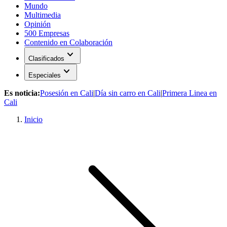
Mundo
Multimedia
Opinión
500 Empresas
Contenido en Colaboración
expand_more
Clasificados
expand_more
Especiales
Es noticia:
Posesión en Cali
|
Día sin carro en Cali
|
Primera Linea en
Cali
Inicio