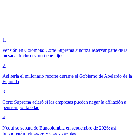
1
.
Pensión en Colombia: Corte Suprema autoriza reservar parte de la
mesada, incluso si no tiene hijos
2
.
Así sería el millonario recorte durante el Gobierno de Abelardo de la
Espriella
3
.
Corte Suprema aclaró si las empresas pueden negar la afiliación a
pensión por la edad
4
.
Nequi se separa de Bancolombia en septiembre de 2026: así
funcionarán retiros, servicios y cuentas