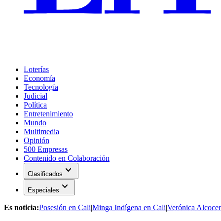
Loterías
Economía
Tecnología
Judicial
Política
Entretenimiento
Mundo
Multimedia
Opinión
500 Empresas
Contenido en Colaboración
expand_more
Clasificados
expand_more
Especiales
Es noticia:
Posesión en Cali
|
Minga Indígena en Cali
|
Verónica Alcocer