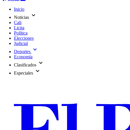
Inicio
expand_more
Noticias
Cali
Licita
Política
Elecciones
Judicial
expand_more
Deportes
Economía
expand_more
Clasificados
expand_more
Especiales