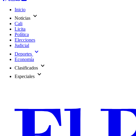
Inicio
expand_more
Noticias
Cali
Licita
Política
Elecciones
Judicial
expand_more
Deportes
Economía
expand_more
Clasificados
expand_more
Especiales