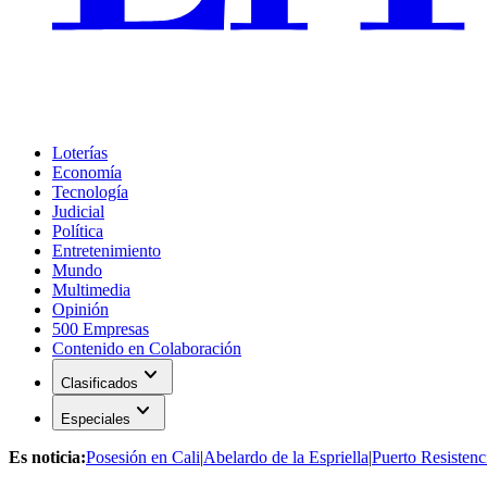
Loterías
Economía
Tecnología
Judicial
Política
Entretenimiento
Mundo
Multimedia
Opinión
500 Empresas
Contenido en Colaboración
expand_more
Clasificados
expand_more
Especiales
Es noticia:
Posesión en Cali
|
Abelardo de la Espriella
|
Puerto Resistenc