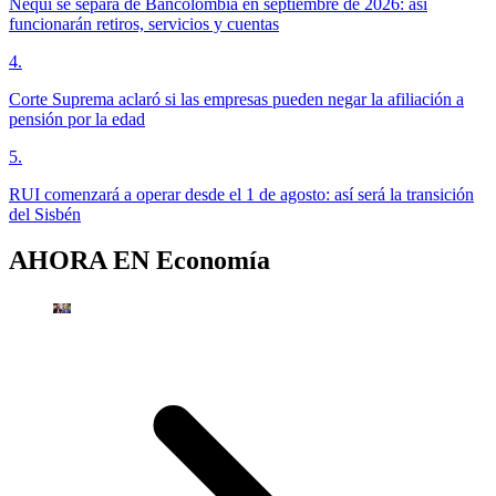
Nequi se separa de Bancolombia en septiembre de 2026: así
funcionarán retiros, servicios y cuentas
4
.
Corte Suprema aclaró si las empresas pueden negar la afiliación a
pensión por la edad
5
.
RUI comenzará a operar desde el 1 de agosto: así será la transición
del Sisbén
AHORA EN
Economía