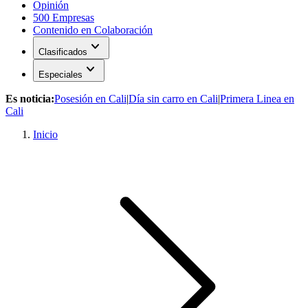
Opinión
500 Empresas
Contenido en Colaboración
expand_more
Clasificados
expand_more
Especiales
Es noticia:
Posesión en Cali
|
Día sin carro en Cali
|
Primera Linea en
Cali
Inicio