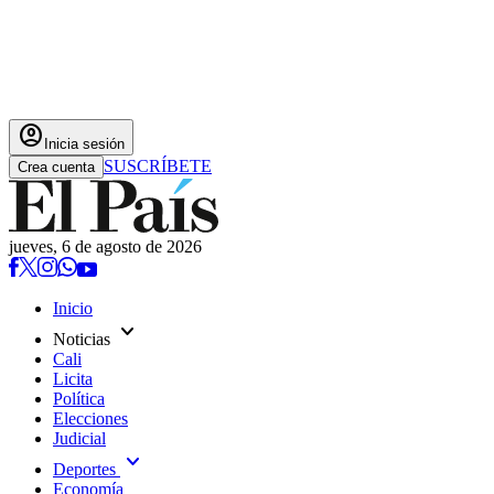
account_circle
Inicia sesión
SUSCRÍBETE
Crea cuenta
jueves, 6 de agosto de 2026
Inicio
expand_more
Noticias
Cali
Licita
Política
Elecciones
Judicial
expand_more
Deportes
Economía