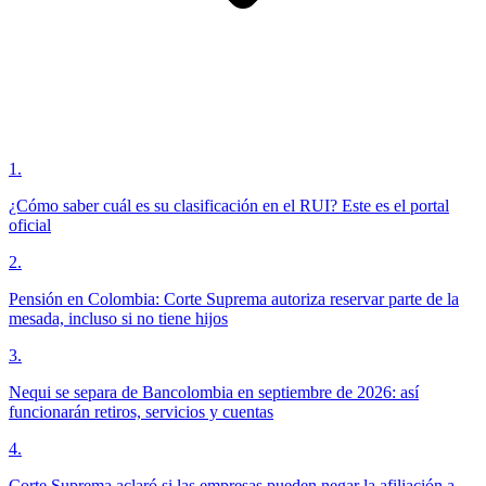
1
.
¿Cómo saber cuál es su clasificación en el RUI? Este es el portal
oficial
2
.
Pensión en Colombia: Corte Suprema autoriza reservar parte de la
mesada, incluso si no tiene hijos
3
.
Nequi se separa de Bancolombia en septiembre de 2026: así
funcionarán retiros, servicios y cuentas
4
.
Corte Suprema aclaró si las empresas pueden negar la afiliación a