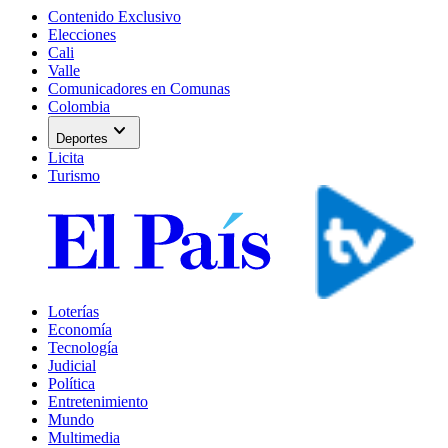
Contenido Exclusivo
Elecciones
Cali
Valle
Comunicadores en Comunas
Colombia
expand_more
Deportes
Licita
Turismo
Loterías
Economía
Tecnología
Judicial
Política
Entretenimiento
Mundo
Multimedia