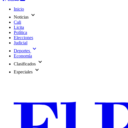
Inicio
expand_more
Noticias
Cali
Licita
Política
Elecciones
Judicial
expand_more
Deportes
Economía
expand_more
Clasificados
expand_more
Especiales