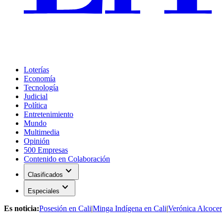
Loterías
Economía
Tecnología
Judicial
Política
Entretenimiento
Mundo
Multimedia
Opinión
500 Empresas
Contenido en Colaboración
expand_more
Clasificados
expand_more
Especiales
Es noticia:
Posesión en Cali
|
Minga Indígena en Cali
|
Verónica Alcocer