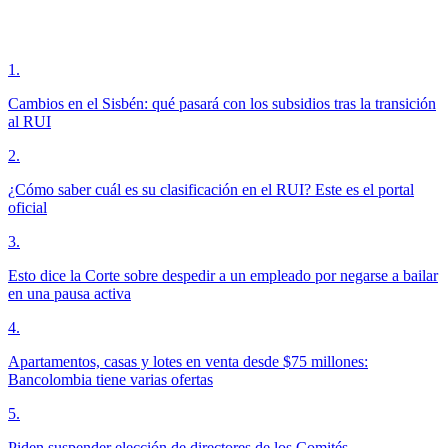
1
.
Cambios en el Sisbén: qué pasará con los subsidios tras la transición
al RUI
2
.
¿Cómo saber cuál es su clasificación en el RUI? Este es el portal
oficial
3
.
Esto dice la Corte sobre despedir a un empleado por negarse a bailar
en una pausa activa
4
.
Apartamentos, casas y lotes en venta desde $75 millones:
Bancolombia tiene varias ofertas
5
.
Piden suspender elección de directores de los Comités