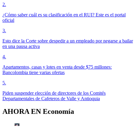
2
.
¿Cómo saber cuál es su clasificación en el RUI? Este es el portal
oficial
3
.
Esto dice la Corte sobre despedir a un empleado por negarse a bailar
en una pausa activa
4
.
Apartamentos, casas y lotes en venta desde $75 millones:
Bancolombia tiene varias ofertas
5
.
Piden suspender elección de directores de los Comités
Departamentales de Cafeteros de Valle y Antioquia
AHORA EN
Economía