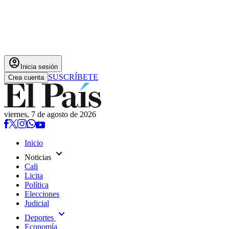
account_circle
Inicia sesión
SUSCRÍBETE
Crea cuenta
viernes, 7 de agosto de 2026
Inicio
expand_more
Noticias
Cali
Licita
Política
Elecciones
Judicial
expand_more
Deportes
Economía