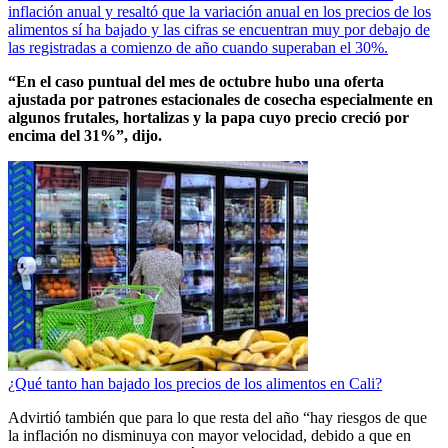
inflación anual y resaltó que la variación anual en los precios de los
alimentos sí ha bajado y las cifras se encuentran muy por debajo de
las registradas a comienzo de año cuando superaban el 30%.
“En el caso puntual del mes de octubre hubo una oferta
ajustada por patrones estacionales de cosecha especialmente en
algunos frutales, hortalizas y la papa cuyo precio creció por
encima del 31%”, dijo.
¿Qué tanto han bajado los precios de los alimentos en Cali?
Advirtió también que para lo que resta del año “hay riesgos de que
la inflación no disminuya con mayor velocidad, debido a que en