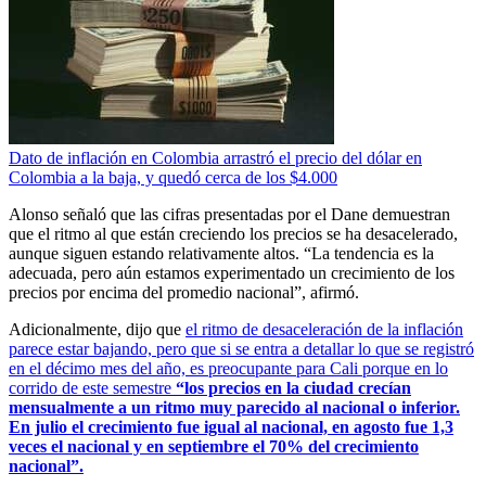
Dato de inflación en Colombia arrastró el precio del dólar en
Colombia a la baja, y quedó cerca de los $4.000
Alonso señaló que las cifras presentadas por el Dane demuestran
que el ritmo al que están creciendo los precios se ha desacelerado,
aunque siguen estando relativamente altos. “La tendencia es la
adecuada, pero aún estamos experimentado un crecimiento de los
precios por encima del promedio nacional”, afirmó.
Adicionalmente, dijo que
el ritmo de desaceleración de la inflación
parece estar bajando, pero que si se entra a detallar lo que se registró
en el décimo mes del año, es preocupante para Cali porque en lo
corrido de este semestre
“los precios en la ciudad crecían
mensualmente a un ritmo muy parecido al nacional o inferior.
En julio el crecimiento fue igual al nacional, en agosto fue 1,3
veces el nacional y en septiembre el 70% del crecimiento
nacional”.