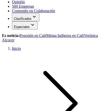
Opinión
500 Empresas
Contenido en Colaboración
expand_more
Clasificados
expand_more
Especiales
Es noticia:
Posesión en Cali
|
Minga Indígena en Cali
|
Verónica
Alcocer
Inicio