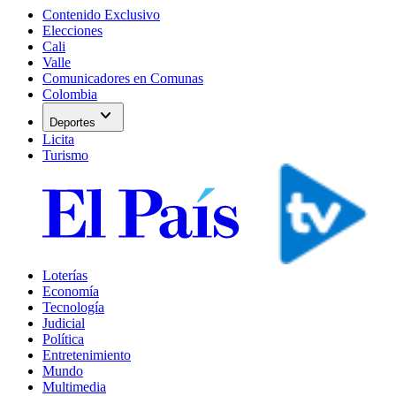
Contenido Exclusivo
Elecciones
Cali
Valle
Comunicadores en Comunas
Colombia
expand_more
Deportes
Licita
Turismo
Loterías
Economía
Tecnología
Judicial
Política
Entretenimiento
Mundo
Multimedia