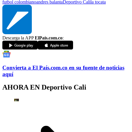
futbol colombiano
andres balanta
Deportivo Cali
la tocata
Descarga la APP
ElPaís.com.co
:
Convierta a
El País
.com.co
en su fuente de noticias
aquí
AHORA EN
Deportivo Cali