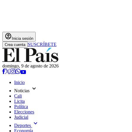
account_circle
Inicia sesión
SUSCRÍBETE
Crea cuenta
domingo, 9 de agosto de 2026
Inicio
expand_more
Noticias
Cali
Licita
Política
Elecciones
Judicial
expand_more
Deportes
Economía