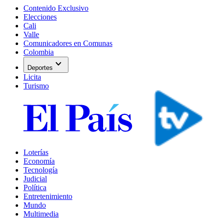
Contenido Exclusivo
Elecciones
Cali
Valle
Comunicadores en Comunas
Colombia
expand_more
Deportes
Licita
Turismo
Loterías
Economía
Tecnología
Judicial
Política
Entretenimiento
Mundo
Multimedia