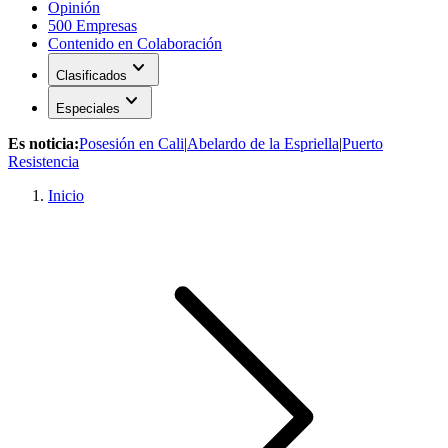
Opinión
500 Empresas
Contenido en Colaboración
expand_more
Clasificados
expand_more
Especiales
Es noticia:
Posesión en Cali
|
Abelardo de la Espriella
|
Puerto
Resistencia
Inicio