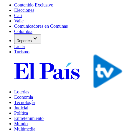
Contenido Exclusivo
Elecciones
Cali
Valle
Comunicadores en Comunas
Colombia
expand_more
Deportes
Licita
Turismo
Loterías
Economía
Tecnología
Judicial
Política
Entretenimiento
Mundo
Multimedia