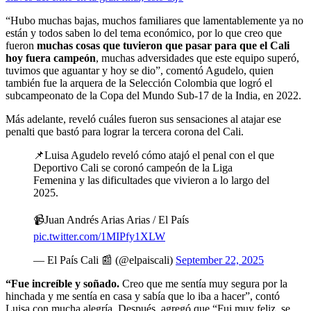
“Hubo muchas bajas, muchos familiares que lamentablemente ya no
están y todos saben lo del tema económico, por lo que creo que
fueron
muchas cosas que tuvieron que pasar para que el Cali
hoy fuera campeón
, muchas adversidades que este equipo superó,
tuvimos que aguantar y hoy se dio”, comentó Agudelo, quien
también fue la arquera de la Selección Colombia que logró el
subcampeonato de la Copa del Mundo Sub-17 de la India, en 2022.
Más adelante, reveló cuáles fueron sus sensaciones al atajar ese
penalti que bastó para lograr la tercera corona del Cali.
📌Luisa Agudelo reveló cómo atajó el penal con el que
Deportivo Cali se coronó campeón de la Liga
Femenina y las dificultades que vivieron a lo largo del
2025.
📹Juan Andrés Arias Arias / El País
pic.twitter.com/1MIPfy1XLW
— El País Cali 📰 (@elpaiscali)
September 22, 2025
“Fue increíble y soñado.
Creo que me sentía muy segura por la
hinchada y me sentía en casa y sabía que lo iba a hacer”, contó
Luisa con mucha alegría. Después, agregó que “Fui muy feliz, se