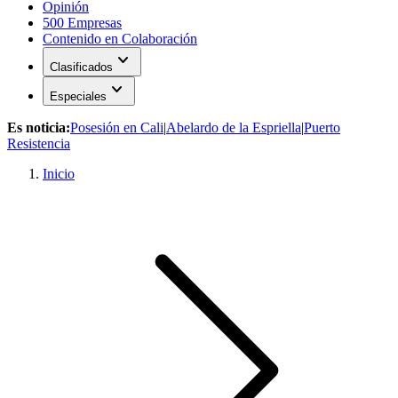
Opinión
500 Empresas
Contenido en Colaboración
expand_more
Clasificados
expand_more
Especiales
Es noticia:
Posesión en Cali
|
Abelardo de la Espriella
|
Puerto
Resistencia
Inicio