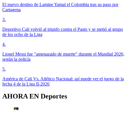
El nuevo destino de Lamine Yamal el Colombia tras su paso por
Cartagena
3
.
Deportivo Cali volvió al triunfo contra el Pasto y se metió al grupo
de los ocho de la Liga
4
.
Lionel Messi fue "amenazado de muerte" durante el Mundial 2026,
según la policía
5
.
América de Cali Vs. Atlético Nacional: así puede ver el juego de la
fecha 4 de la Liga II-2026
AHORA EN
Deportes