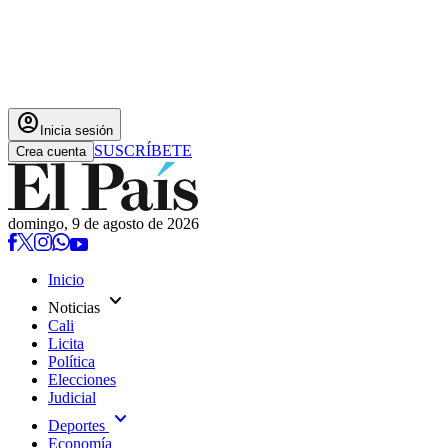
account_circle
Inicia sesión
SUSCRÍBETE
Crea cuenta
domingo, 9 de agosto de 2026
Inicio
expand_more
Noticias
Cali
Licita
Política
Elecciones
Judicial
expand_more
Deportes
Economía