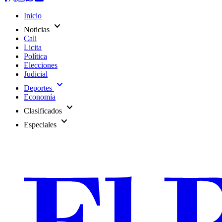
Inicio
expand_more
Noticias
Cali
Licita
Política
Elecciones
Judicial
expand_more
Deportes
Economía
expand_more
Clasificados
expand_more
Especiales