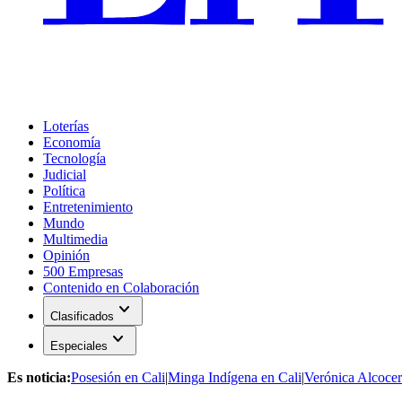
Loterías
Economía
Tecnología
Judicial
Política
Entretenimiento
Mundo
Multimedia
Opinión
500 Empresas
Contenido en Colaboración
expand_more
Clasificados
expand_more
Especiales
Es noticia:
Posesión en Cali
|
Minga Indígena en Cali
|
Verónica Alcocer