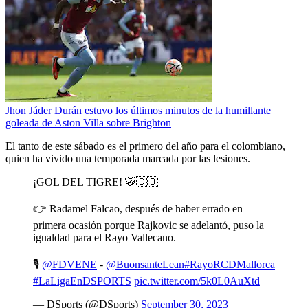
Jhon Jáder Durán estuvo los últimos minutos de la humillante
goleada de Aston Villa sobre Brighton
El tanto de este sábado es el primero del año para el colombiano,
quien ha vivido una temporada marcada por las lesiones.
¡GOL DEL TIGRE! 🐯🇨🇴
👉 Radamel Falcao, después de haber errado en
primera ocasión porque Rajkovic se adelantó, puso la
igualdad para el Rayo Vallecano.
🎙
@FDVENE
-
@BuonsanteLean
#RayoRCDMallorca
#LaLigaEnDSPORTS
pic.twitter.com/5k0L0AuXtd
— DSports (@DSports)
September 30, 2023