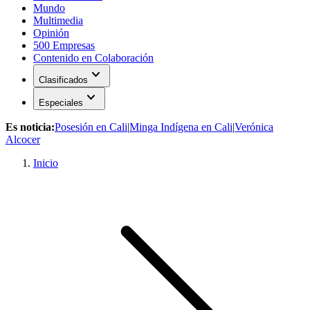
Mundo
Multimedia
Opinión
500 Empresas
Contenido en Colaboración
expand_more
Clasificados
expand_more
Especiales
Es noticia:
Posesión en Cali
|
Minga Indígena en Cali
|
Verónica
Alcocer
Inicio