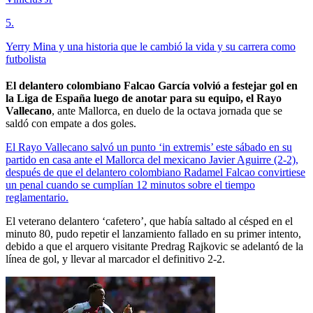
5
.
Yerry Mina y una historia que le cambió la vida y su carrera como
futbolista
El delantero colombiano Falcao García volvió a festejar gol en
la Liga de España luego de anotar para su equipo, el Rayo
Vallecano
, ante Mallorca, en duelo de la octava jornada que se
saldó con empate a dos goles.
El Rayo Vallecano salvó un punto ‘in extremis’ este sábado en su
partido en casa ante el Mallorca del mexicano Javier Aguirre (2-2),
después de que el delantero colombiano Radamel Falcao convirtiese
un penal cuando se cumplían 12 minutos sobre el tiempo
reglamentario.
El veterano delantero ‘cafetero’, que había saltado al césped en el
minuto 80, pudo repetir el lanzamiento fallado en su primer intento,
debido a que el arquero visitante Predrag Rajkovic se adelantó de la
línea de gol, y llevar al marcador el definitivo 2-2.