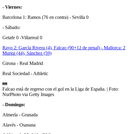
- Viernes:
Barcelona 1: Ramos (76 en contra) - Sevilla 0
- Sábado:
Getafe 0 -Villarreal 0
Rayo 2: García Rivera (4), Falcao (90+12 de penal) - Mallorca: 2
Muriqi (44), Sánchez (59)
Girona - Real Madrid
Real Sociedad - Athletic
Falcao está de regreso con el gol en la Liga de España.
| Foto:
NurPhoto via Getty Images
- Domingo:
Almería - Granada
Alavés - Osasuna