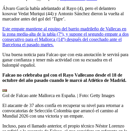
Álvaro García había adelantado al Rayo (4), pero el delantero
kosovar Vedat Muriqui (44) y Antonio Sánchez dieron la vuelta al
marcador antes del gol del ‘Tigre’.
Este empate mantiene al equipo del barrio madrileño de Vallecas en
la zona media-alta de la tabla (7º), y supone el segundo empate a dos
consecutivo para el Mallorca (14º) después del cosechado ante el
Barcelona el pasado martes.
Una buena noticia para Falcao que con esta anotación le servirá para
ganar confianza y tener más actividad con su escuadra en el
balompié español.
Falcao no celebraba gol con el Rayo Vallecano desde el 18 de
octubre del año pasado cuando le marcó al Atlético de Madrid.
Gol de Falcao ante Mallorca en España.
| Foto:
Getty Images
El atacante de 37 años confía en recuperar su nivel para retornar a
convocatorias de Selección Colombia que arrancó el camino al
Mundial 2026 con una victoria y un empate.
Incluso, para el llamado anterior, el propio técnico Néstor Lorenzo