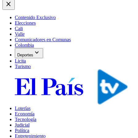
close
Contenido Exclusivo
Elecciones
Cali
Valle
Comunicadores en Comunas
Colombia
expand_more
Deportes
Licita
Turismo
Loterías
Economía
Tecnología
Judicial
Política
Entretenimiento