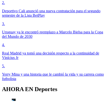
2
.
Deportivo Cali anunció una nueva contratación para el segundo
semestre de la Liga BetPlay
3
.
Uruguay ya le encontró reemplazo a Marcelo Bielsa para la Copa
del Mundo de 2030
4
.
Real Madrid ya tomó una decisión respecto a la continuidad de
Vinícius Jr
5
.
Yerry Mina y una historia que le cambió la vida y su carrera como
futbolista
AHORA EN
Deportes