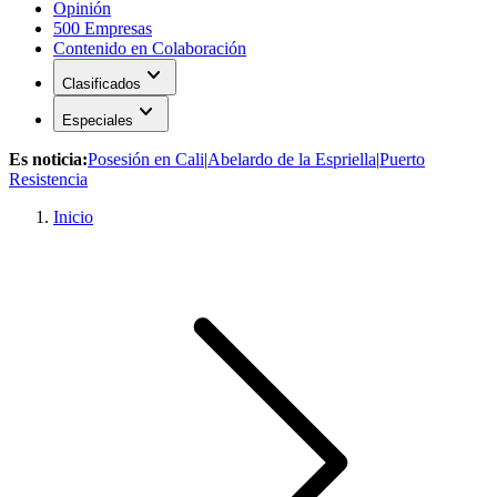
Opinión
500 Empresas
Contenido en Colaboración
expand_more
Clasificados
expand_more
Especiales
Es noticia:
Posesión en Cali
|
Abelardo de la Espriella
|
Puerto
Resistencia
Inicio