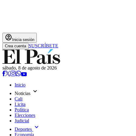
account_circle
Inicia sesión
SUSCRÍBETE
Crea cuenta
sábado, 8 de agosto de 2026
Inicio
expand_more
Noticias
Cali
Licita
Política
Elecciones
Judicial
expand_more
Deportes
Economía