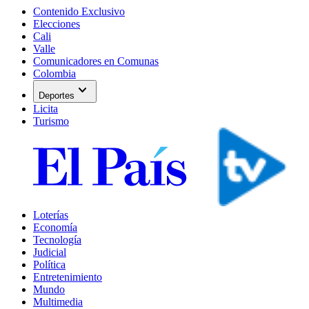
Contenido Exclusivo
Elecciones
Cali
Valle
Comunicadores en Comunas
Colombia
expand_more
Deportes
Licita
Turismo
Loterías
Economía
Tecnología
Judicial
Política
Entretenimiento
Mundo
Multimedia