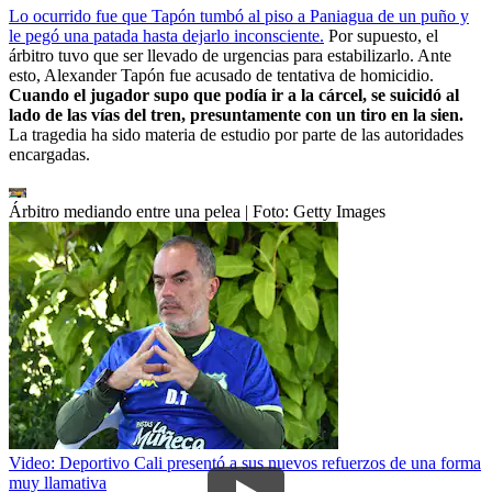
Lo ocurrido fue que Tapón tumbó al piso a Paniagua de un puño y
le pegó una patada hasta dejarlo inconsciente.
Por supuesto, el
árbitro tuvo que ser llevado de urgencias para estabilizarlo. Ante
esto, Alexander Tapón fue acusado de tentativa de homicidio.
Cuando el jugador supo que podía ir a la cárcel, se suicidó al
lado de las vías del tren, presuntamente con un tiro en la sien.
La tragedia ha sido materia de estudio por parte de las autoridades
encargadas.
Árbitro mediando entre una pelea
| Foto:
Getty Images
Video: Deportivo Cali presentó a sus nuevos refuerzos de una forma
muy llamativa