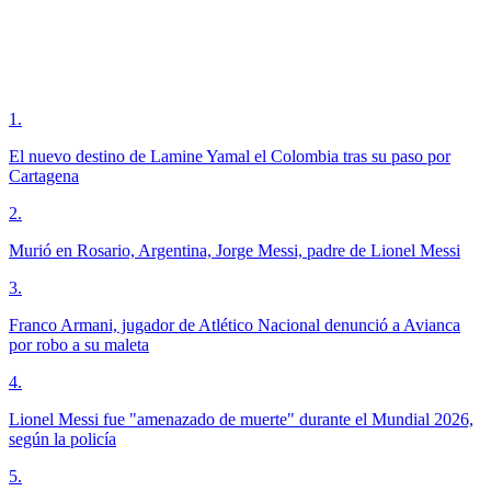
1
.
El nuevo destino de Lamine Yamal el Colombia tras su paso por
Cartagena
2
.
Murió en Rosario, Argentina, Jorge Messi, padre de Lionel Messi
3
.
Franco Armani, jugador de Atlético Nacional denunció a Avianca
por robo a su maleta
4
.
Lionel Messi fue "amenazado de muerte" durante el Mundial 2026,
según la policía
5
.