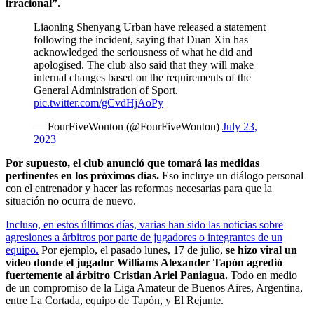
irracional”.
Liaoning Shenyang Urban have released a statement
following the incident, saying that Duan Xin has
acknowledged the seriousness of what he did and
apologised. The club also said that they will make
internal changes based on the requirements of the
General Administration of Sport.
pic.twitter.com/gCvdHjAoPy
— FourFiveWonton (@FourFiveWonton)
July 23,
2023
Por supuesto, el club anunció que tomará las medidas
pertinentes en los próximos días.
Eso incluye un diálogo personal
con el entrenador y hacer las reformas necesarias para que la
situación no ocurra de nuevo.
Incluso, en estos últimos días, varias han sido las noticias sobre
agresiones a árbitros por parte de jugadores o integrantes de un
equipo.
Por ejemplo, el pasado lunes, 17 de julio,
se hizo viral un
video donde el jugador Williams Alexander Tapón agredió
fuertemente al árbitro Cristian Ariel Paniagua.
Todo en medio
de un compromiso de la Liga Amateur de Buenos Aires, Argentina,
entre La Cortada, equipo de Tapón, y El Rejunte.