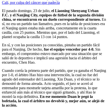
Cali, por culpa del cáncer que padecía
El pasado domingo, 23 de julio,
el Liaoning Shenyang Urban
F.C. y el Nanjing City, equipos de fútbol de la segunda división
china, se encontraron en un duelo correspondiente al torneo.
En
sí, no era un partido tan llamativo, pues en la tabla de posiciones era
el Nanjing quien estaba más arriba, concretamente en la cuarta
casilla, con 25 puntos. Mientras que, por el lado del Liaoning, el
plantel ocupaba la casilla 13 con 14 puntos.
En sí, y con las posiciones ya conocidas, pintaba un partido fácil
para el Nanjing. De hecho,
fue el equipo vencedor por 4-0.
Sin
embargo, el compromiso estuvo marcado por una situación que se
salió de lo deportivo e implicó una agresión hacia el árbitro del
encuentro, Chen Hao.
Cuando corría la primera parte del partido, que ya ganaba el Nanjing
por 1-0, el árbitro Hao hizo una intervención, la cual no fue del
agrado del entrenador del Liaoning, Xin Duan, y el técnico se lo
demostró de forma aireada. Acto seguido, el juez se aceró al
entrenador para mostrarle tarjeta amarilla por la protesta, lo que
enfureció aún más al técnico que siguió gritando, y ahí Hao le
mostró la roja definitiva.
En ese momento Duan le pegó la
bofetada, la cual el árbitro no devolvió y, mejor aún, se alejó de
la acción.