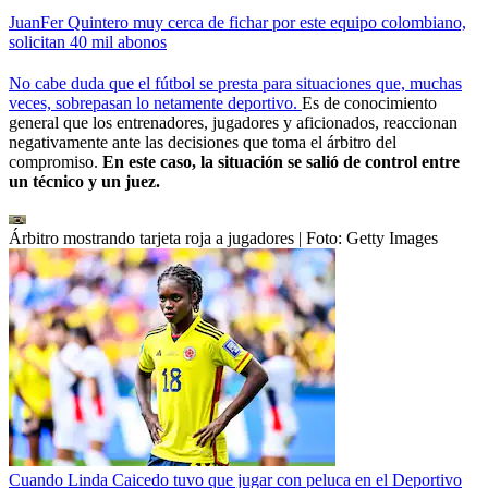
JuanFer Quintero muy cerca de fichar por este equipo colombiano,
solicitan 40 mil abonos
No cabe duda que el fútbol se presta para situaciones que, muchas
veces, sobrepasan lo netamente deportivo.
Es de conocimiento
general que los entrenadores, jugadores y aficionados, reaccionan
negativamente ante las decisiones que toma el árbitro del
compromiso.
En este caso, la situación se salió de control entre
un técnico y un juez.
Árbitro mostrando tarjeta roja a jugadores
| Foto:
Getty Images
Cuando Linda Caicedo tuvo que jugar con peluca en el Deportivo