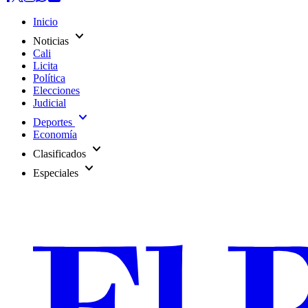
Inicio
expand_more
Noticias
Cali
Licita
Política
Elecciones
Judicial
expand_more
Deportes
Economía
expand_more
Clasificados
expand_more
Especiales