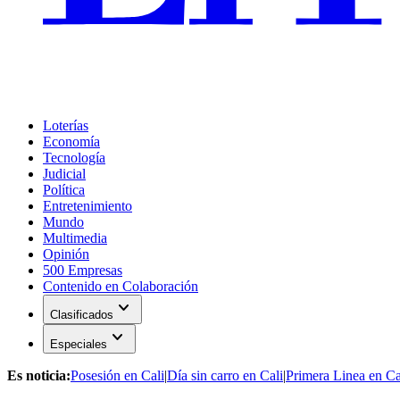
Loterías
Economía
Tecnología
Judicial
Política
Entretenimiento
Mundo
Multimedia
Opinión
500 Empresas
Contenido en Colaboración
expand_more
Clasificados
expand_more
Especiales
Es noticia:
Posesión en Cali
|
Día sin carro en Cali
|
Primera Linea en Ca