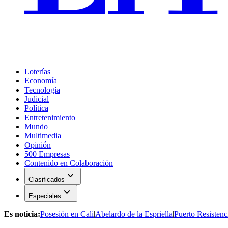
Loterías
Economía
Tecnología
Judicial
Política
Entretenimiento
Mundo
Multimedia
Opinión
500 Empresas
Contenido en Colaboración
expand_more
Clasificados
expand_more
Especiales
Es noticia:
Posesión en Cali
|
Abelardo de la Espriella
|
Puerto Resistenc