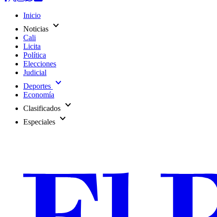
Inicio
expand_more
Noticias
Cali
Licita
Política
Elecciones
Judicial
expand_more
Deportes
Economía
expand_more
Clasificados
expand_more
Especiales