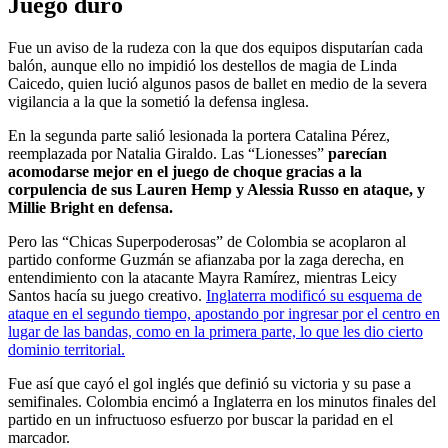
Juego duro
Fue un aviso de la rudeza con la que dos equipos disputarían cada
balón, aunque ello no impidió los destellos de magia de Linda
Caicedo, quien lució algunos pasos de ballet en medio de la severa
vigilancia a la que la sometió la defensa inglesa.
En la segunda parte salió lesionada la portera Catalina Pérez,
reemplazada por Natalia Giraldo. Las “Lionesses”
parecían
acomodarse mejor en el juego de choque gracias a la
corpulencia de sus Lauren Hemp y Alessia Russo en ataque, y
Millie Bright en defensa.
Pero las “Chicas Superpoderosas” de Colombia se acoplaron al
partido conforme Guzmán se afianzaba por la zaga derecha, en
entendimiento con la atacante Mayra Ramírez, mientras Leicy
Santos hacía su juego creativo.
Inglaterra modificó su esquema de
ataque en el segundo tiempo, apostando por ingresar por el centro en
lugar de las bandas, como en la primera parte, lo que les dio cierto
dominio territorial.
Fue así que cayó el gol inglés que definió su victoria y su pase a
semifinales. Colombia encimó a Inglaterra en los minutos finales del
partido en un infructuoso esfuerzo por buscar la paridad en el
marcador.