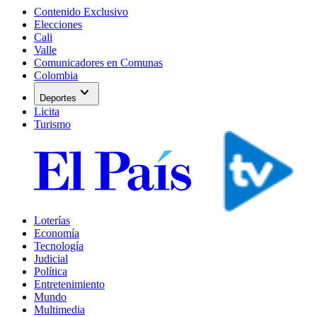
Contenido Exclusivo
Elecciones
Cali
Valle
Comunicadores en Comunas
Colombia
expand_more
Deportes
Licita
Turismo
Loterías
Economía
Tecnología
Judicial
Política
Entretenimiento
Mundo
Multimedia