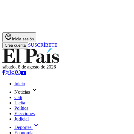
account_circle
Inicia sesión
SUSCRÍBETE
Crea cuenta
sábado, 8 de agosto de 2026
Inicio
expand_more
Noticias
Cali
Licita
Política
Elecciones
Judicial
expand_more
Deportes
Economía