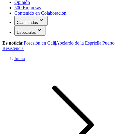
Opinión
500 Empresas
Contenido en Colaboración
expand_more
Clasificados
expand_more
Especiales
Es noticia:
Posesión en Cali
|
Abelardo de la Espriella
|
Puerto
Resistencia
Inicio