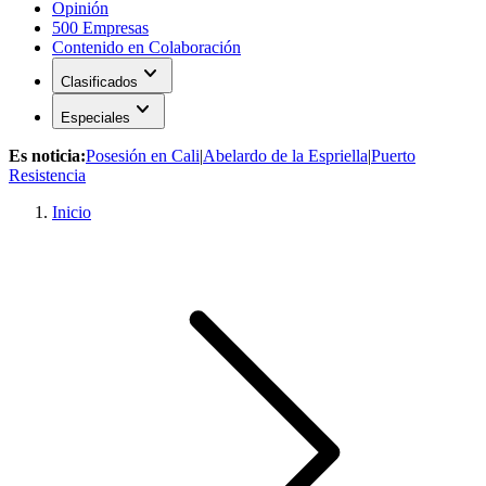
Opinión
500 Empresas
Contenido en Colaboración
expand_more
Clasificados
expand_more
Especiales
Es noticia:
Posesión en Cali
|
Abelardo de la Espriella
|
Puerto
Resistencia
Inicio