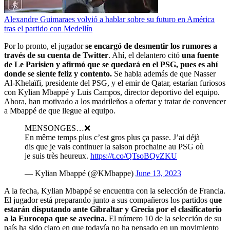
Alexandre Guimaraes volvió a hablar sobre su futuro en América
tras el partido con Medellín
Por lo pronto, el jugador
se encargó de desmentir los rumores a
través de su cuenta de Twitter
. Ahí, el delantero citó
una fuente
de Le Parisien y afirmó que se quedará en el PSG, pues es ahí
donde se siente feliz y contento.
Se habla además de que Nasser
Al-Khelaïfi, presidente del PSG, y el emir de Qatar, estarían furiosos
con Kylian Mbappé y Luis Campos, director deportivo del equipo.
Ahora, han motivado a los madrileños a ofertar y tratar de convencer
a Mbappé de que llegue al equipo.
MENSONGES…❌
En même temps plus c’est gros plus ça passe. J’ai déjà
dis que je vais continuer la saison prochaine au PSG où
je suis très heureux.
https://t.co/QTsoBQvZKU
— Kylian Mbappé (@KMbappe)
June 13, 2023
A la fecha, Kylian Mbappé se encuentra con la selección de Francia.
El jugador está preparando junto a sus compañeros los partidos q
ue
estarán disputando ante Gibraltar y Grecia por el clasificatorio
a la Eurocopa que se avecina.
El número 10 de la selección de su
país ha sido claro en que todavía no ha pensado en un movimiento