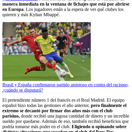
manera inmediata en la ventana de fichajes que está por abrirse
en Europa
. Los jugadores están a la espera de ver qué clubes los
quieren y más Kylian Mbappé.
Brasil y España confirmaron partido amistoso en contra del racismo,
¿cuándo se disputará?
El pretendiente número 1 del francés es el Real Madrid. El equipo
español hizo todas las gestiones el año anterior,
pero finalmente el
extremo se decantó por firmar dos años más con el club
parisino,
donde recibió una jugosa cantidad de dinero y un increíble
sueldo por quedarse. Además de eso, también recibió beneficios que
podría tomarse más poder en el club.
Eligiendo u opinando sobre
distintas situaciones que sucedan en el club del Parc Des