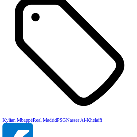
Kylian Mbappé
Real Madrid
PSG
Nasser Al-Khelaïfi