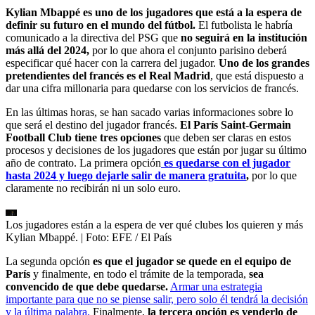
Kylian Mbappé es uno de los jugadores que está a la espera de
definir su futuro en el mundo del fútbol.
El futbolista le habría
comunicado a la directiva del PSG que
no seguirá en la institución
más allá del 2024,
por lo que ahora el conjunto parisino deberá
especificar qué hacer con la carrera del jugador.
Uno de los grandes
pretendientes del francés es el Real Madrid
, que está dispuesto a
dar una cifra millonaria para quedarse con los servicios de francés.
En las últimas horas, se han sacado varias informaciones sobre lo
que será el destino del jugador francés.
El París Saint-Germain
Football Club tiene tres opciones
que deben ser claras en estos
procesos y decisiones de los jugadores que están por jugar su último
año de contrato. La primera opción
es quedarse con el jugador
hasta 2024 y luego dejarle salir de manera gratuita
,
por lo que
claramente no recibirán ni un solo euro.
Los jugadores están a la espera de ver qué clubes los quieren y más
Kylian Mbappé.
| Foto:
EFE / El País
La segunda opción
es que el jugador se quede en el equipo de
París
y finalmente, en todo el trámite de la temporada,
sea
convencido de que debe quedarse.
Armar una estrategia
importante para que no se piense salir, pero solo él tendrá la decisión
y la última palabra.
Finalmente,
la tercera opción es venderlo de