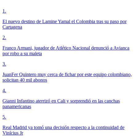
1
.
El nuevo destino de Lamine Yamal el Colombia tras su paso por
Cartagena
2
.
Franco Armani, jugador de Atlético Nacional denunció a Avianca
por robo a su maleta
3
.
JuanFer Quintero muy cerca de fichar por este equipo colombiano,
solicitan 40 mil abonos
4
.
Gianni Infantino aterrizó en Cali y sorprendió en las canchas
panamericanas
5
.
Real Madrid ya tomó una decisión respecto a la continuidad de
Vinícius Jr