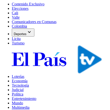
Contenido Exclusivo
Elecciones
Cali
Valle
Comunicadores en Comunas
Colombia
expand_more
Deportes
Licita
Turismo
Loterías
Economía
Tecnología
Judicial
Política
Entretenimiento
Mundo
Multimedia