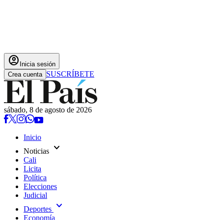
account_circle
Inicia sesión
SUSCRÍBETE
Crea cuenta
sábado, 8 de agosto de 2026
Inicio
expand_more
Noticias
Cali
Licita
Política
Elecciones
Judicial
expand_more
Deportes
Economía