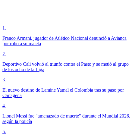
1
.
Franco Armani, jugador de Atlético Nacional denunció a Avianca
por robo a su maleta
2
.
Deportivo Cali volvió al triunfo contra el Pasto y se metió al grupo
de los ocho de la Liga
3
.
El nuevo destino de Lamine Yamal el Colombia tras su paso por
Cartagena
4
.
Lionel Messi fue "amenazado de muerte" durante el Mundial 2026,
según la policía
5
.