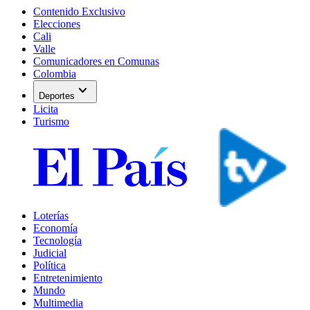
Contenido Exclusivo
Elecciones
Cali
Valle
Comunicadores en Comunas
Colombia
expand_more
Deportes
Licita
Turismo
Loterías
Economía
Tecnología
Judicial
Política
Entretenimiento
Mundo
Multimedia