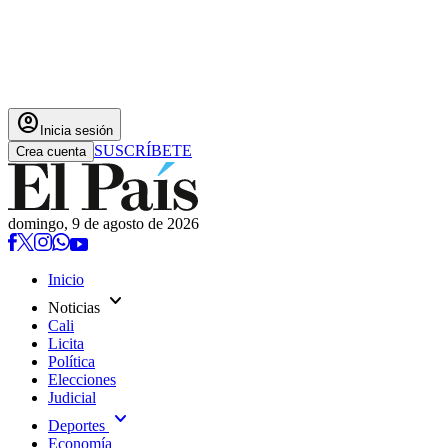
account_circle
Inicia sesión
SUSCRÍBETE
Crea cuenta
domingo, 9 de agosto de 2026
Inicio
expand_more
Noticias
Cali
Licita
Política
Elecciones
Judicial
expand_more
Deportes
Economía