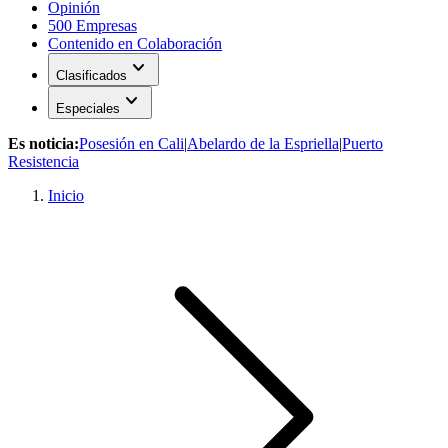
Opinión
500 Empresas
Contenido en Colaboración
expand_more
Clasificados
expand_more
Especiales
Es noticia:
Posesión en Cali
|
Abelardo de la Espriella
|
Puerto
Resistencia
Inicio