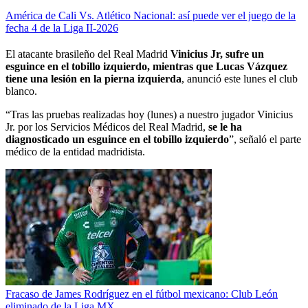
América de Cali Vs. Atlético Nacional: así puede ver el juego de la
fecha 4 de la Liga II-2026
El atacante brasileño del Real Madrid
Vinicius Jr, sufre un
esguince en el tobillo izquierdo, mientras que Lucas Vázquez
tiene una lesión en la pierna izquierda
, anunció este lunes el club
blanco.
“Tras las pruebas realizadas hoy (lunes) a nuestro jugador Vinicius
Jr. por los Servicios Médicos del Real Madrid,
se le ha
diagnosticado un esguince en el tobillo izquierdo
”, señaló el parte
médico de la entidad madridista.
Fracaso de James Rodríguez en el fútbol mexicano: Club León
eliminado de la Liga MX