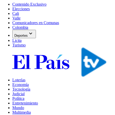
Contenido Exclusivo
Elecciones
Cali
Valle
Comunicadores en Comunas
Colombia
expand_more
Deportes
Licita
Turismo
Loterías
Economía
Tecnología
Judicial
Política
Entretenimiento
Mundo
Multimedia