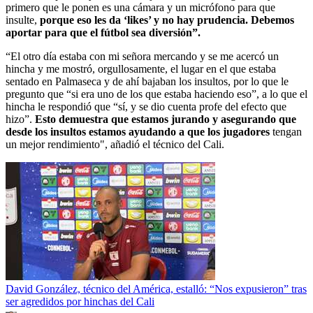
primero que le ponen es una cámara y un micrófono para que
insulte,
porque eso les da ‘likes’ y no hay prudencia. Debemos
aportar para que el fútbol sea diversión”.
“El otro día estaba con mi señora mercando y se me acercó un
hincha y me mostró, orgullosamente, el lugar en el que estaba
sentado en Palmaseca y de ahí bajaban los insultos, por lo que le
pregunto que “si era uno de los que estaba haciendo eso”, a lo que el
hincha le respondió que “sí, y se dio cuenta profe del efecto que
hizo”.
Esto demuestra que estamos jurando y asegurando que
desde los insultos estamos ayudando a que los jugadores
tengan
un mejor rendimiento", añadió el técnico del Cali.
David González, técnico del América, estalló: “Nos expusieron” tras
ser agredidos por hinchas del Cali