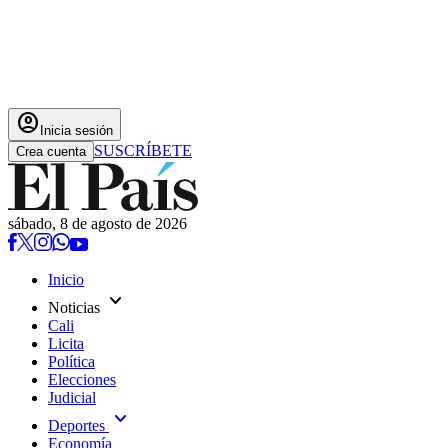
account_circle
Inicia sesión
SUSCRÍBETE
Crea cuenta
sábado, 8 de agosto de 2026
Inicio
expand_more
Noticias
Cali
Licita
Política
Elecciones
Judicial
expand_more
Deportes
Economía