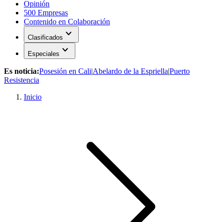
Opinión
500 Empresas
Contenido en Colaboración
expand_more
Clasificados
expand_more
Especiales
Es noticia:
Posesión en Cali
|
Abelardo de la Espriella
|
Puerto
Resistencia
Inicio