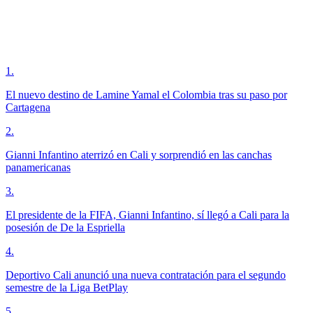
1
.
El nuevo destino de Lamine Yamal el Colombia tras su paso por
Cartagena
2
.
Gianni Infantino aterrizó en Cali y sorprendió en las canchas
panamericanas
3
.
El presidente de la FIFA, Gianni Infantino, sí llegó a Cali para la
posesión de De la Espriella
4
.
Deportivo Cali anunció una nueva contratación para el segundo
semestre de la Liga BetPlay
5
.