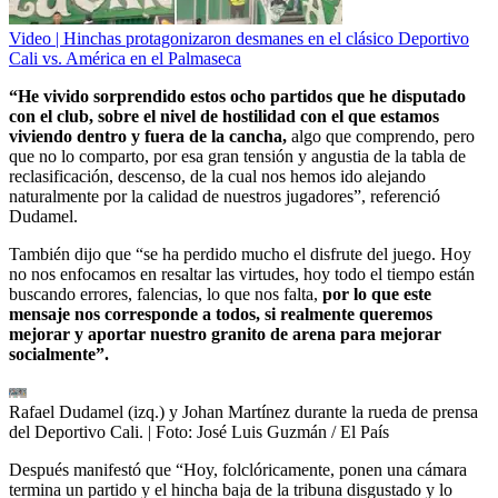
Video | Hinchas protagonizaron desmanes en el clásico Deportivo
Cali vs. América en el Palmaseca
“He vivido sorprendido estos ocho partidos que he disputado
con el club, sobre el nivel de hostilidad con el que estamos
viviendo dentro y fuera de la cancha,
algo que comprendo, pero
que no lo comparto, por esa gran tensión y angustia de la tabla de
reclasificación, descenso, de la cual nos hemos ido alejando
naturalmente por la calidad de nuestros jugadores”, referenció
Dudamel.
También dijo que “se ha perdido mucho el disfrute del juego. Hoy
no nos enfocamos en resaltar las virtudes, hoy todo el tiempo están
buscando errores, falencias, lo que nos falta,
por lo que este
mensaje nos corresponde a todos, si realmente queremos
mejorar y aportar nuestro granito de arena para mejorar
socialmente”.
Rafael Dudamel (izq.) y Johan Martínez durante la rueda de prensa
del Deportivo Cali.
| Foto:
José Luis Guzmán / El País
Después manifestó que “Hoy, folclóricamente, ponen una cámara
termina un partido y el hincha baja de la tribuna disgustado y lo