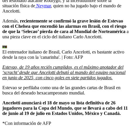
del lesionado atacante Rodrygo, y la incertidumbre sobre la
situación física de
Neymar
, quien no ha jugado bajo el mando de
Ancelotti.
Además,
recientemente se confirmó la grave lesión de Estevao
con el Chelsea que encendió las alarmas en Brasil, con el riesgo
de que la ‘Selecao’ pierda de cara al Mundial de Norteamérica
a
una pieza clave en el ciclo del italiano Carlo Ancelotti.
El entrenador italiano de Brasil, Carlo Ancelotti, es bastante activo
desde la raya con la 'canarinha'.
| Foto:
AFP
Estevao, de 19 años recién cumplidos, es el máximo anotador del
‘scracht’ desde que Ancelotti debutó al mando del equipo nacional
en junio de 2025, con cinco goles en siete partidos jugados.
Estevao se perfilaba como una de las grandes cartas de Brasil en
busca del deseado hexacampeonato mundial.
Ancelotti anunciará el 18 de mayo su lista definitiva de 26
jugadores para la Copa del Mundo, que se llevará a cabo del 11
de junio al 19 de julio en Estados Unidos, México y Canadá.
*Con información de AFP