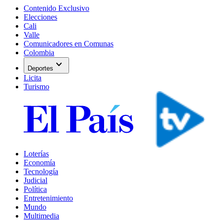
Contenido Exclusivo
Elecciones
Cali
Valle
Comunicadores en Comunas
Colombia
expand_more
Deportes
Licita
Turismo
Loterías
Economía
Tecnología
Judicial
Política
Entretenimiento
Mundo
Multimedia