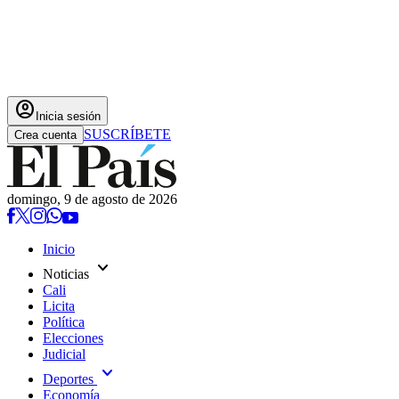
account_circle
Inicia sesión
SUSCRÍBETE
Crea cuenta
domingo, 9 de agosto de 2026
Inicio
expand_more
Noticias
Cali
Licita
Política
Elecciones
Judicial
expand_more
Deportes
Economía