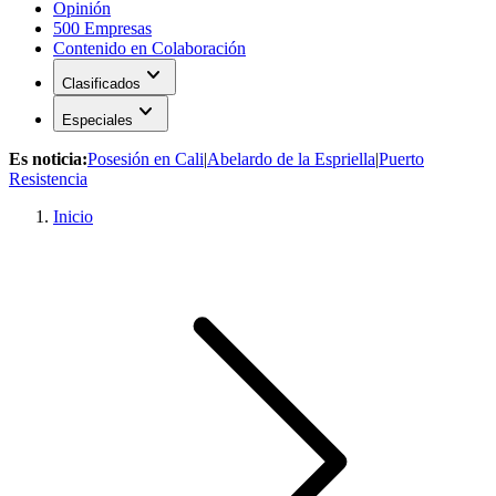
Opinión
500 Empresas
Contenido en Colaboración
expand_more
Clasificados
expand_more
Especiales
Es noticia:
Posesión en Cali
|
Abelardo de la Espriella
|
Puerto
Resistencia
Inicio