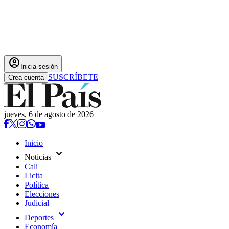
account_circle
Inicia sesión
SUSCRÍBETE
Crea cuenta
jueves, 6 de agosto de 2026
Inicio
expand_more
Noticias
Cali
Licita
Política
Elecciones
Judicial
expand_more
Deportes
Economía