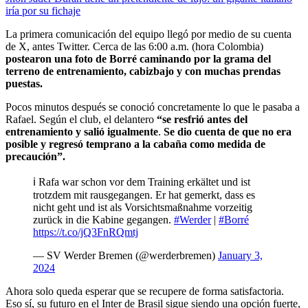
iría por su fichaje
La primera comunicación del equipo llegó por medio de su cuenta
de X, antes Twitter. Cerca de las 6:00 a.m. (hora Colombia)
postearon una foto de Borré caminando por la grama del
terreno de entrenamiento, cabizbajo y con muchas prendas
puestas.
Pocos minutos después se conoció concretamente lo que le pasaba a
Rafael. Según el club, el delantero
“se resfrió antes del
entrenamiento y salió igualmente
.
Se dio cuenta de que no era
posible y regresó temprano a la cabaña como medida de
precaución”.
ℹ️ Rafa war schon vor dem Training erkältet und ist
trotzdem mit rausgegangen. Er hat gemerkt, dass es
nicht geht und ist als Vorsichtsmaßnahme vorzeitig
zurück in die Kabine gegangen.
#Werder
|
#Borré
https://t.co/jQ3FnRQmtj
— SV Werder Bremen (@werderbremen)
January 3,
2024
Ahora solo queda esperar que se recupere de forma satisfactoria.
Eso sí, su futuro en el Inter de Brasil sigue siendo una opción fuerte,