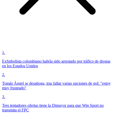
1
.
Exfutbolista colombiano habría sido arrestado por tráfico de drogas
en los Estados Unidos
2
.
Tomás Ángel se desahoga, tras fallar varias opciones de gol: "estoy
muy frustrado"
3
.
Tres tentadores ofertas tiene la Dimayor para que Win Sport no
transmita el FPC