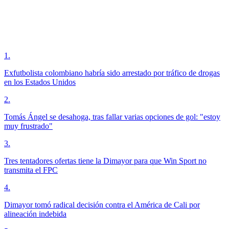
1
.
Exfutbolista colombiano habría sido arrestado por tráfico de drogas
en los Estados Unidos
2
.
Tomás Ángel se desahoga, tras fallar varias opciones de gol: "estoy
muy frustrado"
3
.
Tres tentadores ofertas tiene la Dimayor para que Win Sport no
transmita el FPC
4
.
Dimayor tomó radical decisión contra el América de Cali por
alineación indebida