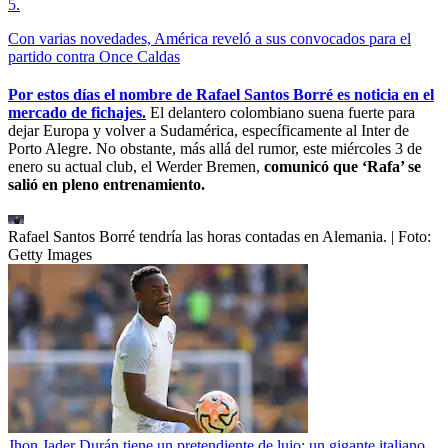
5
.
Con varias novedades, América reveló a sus convocados para el
partido contra Once Caldas
Por estos días el nombre de Rafael Santos Borré es noticia en el
mercado de fichajes.
El delantero colombiano suena fuerte para
dejar Europa y volver a Sudamérica, específicamente al Inter de
Porto Alegre. No obstante, más allá del rumor, este miércoles 3 de
enero su actual club, el Werder Bremen,
comunicó que ‘Rafa’ se
salió en pleno entrenamiento.
Rafael Santos Borré tendría las horas contadas en Alemania.
| Foto:
Getty Images
Jhon Jader Durán tiene un pretendiente de lujo: un gigante italiano