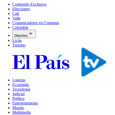
Contenido Exclusivo
Elecciones
Cali
Valle
Comunicadores en Comunas
Colombia
expand_more
Deportes
Licita
Turismo
Loterías
Economía
Tecnología
Judicial
Política
Entretenimiento
Mundo
Multimedia