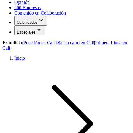
Opinión
500 Empresas
Contenido en Colaboración
expand_more
Clasificados
expand_more
Especiales
Es noticia:
Posesión en Cali
|
Día sin carro en Cali
|
Primera Linea en
Cali
Inicio