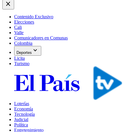
close
Contenido Exclusivo
Elecciones
Cali
Valle
Comunicadores en Comunas
Colombia
expand_more
Deportes
Licita
Turismo
Loterías
Economía
Tecnología
Judicial
Política
Entretenimiento