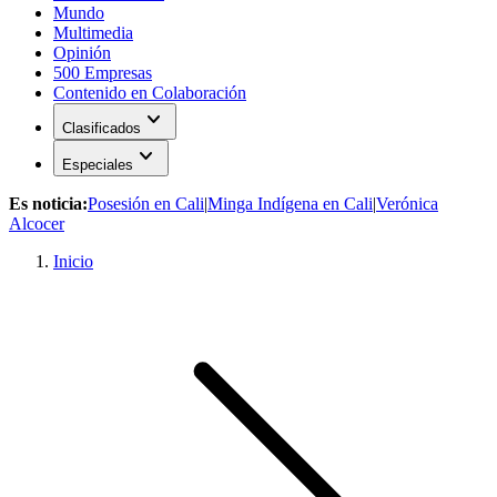
Mundo
Multimedia
Opinión
500 Empresas
Contenido en Colaboración
expand_more
Clasificados
expand_more
Especiales
Es noticia:
Posesión en Cali
|
Minga Indígena en Cali
|
Verónica
Alcocer
Inicio