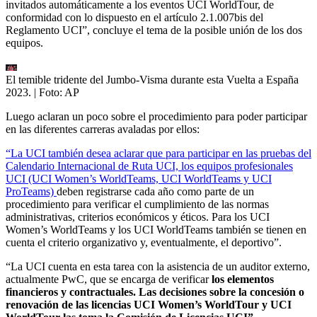
invitados automáticamente a los eventos UCI WorldTour, de
conformidad con lo dispuesto en el artículo 2.1.007bis del
Reglamento UCI”, concluye el tema de la posible unión de los dos
equipos.
El temible tridente del Jumbo-Visma durante esta Vuelta a España
2023.
| Foto:
AP
Luego aclaran un poco sobre el procedimiento para poder participar
en las diferentes carreras avaladas por ellos:
“La UCI también desea aclarar que para participar en las pruebas del
Calendario Internacional de Ruta UCI, los equipos profesionales
UCI (UCI Women’s WorldTeams, UCI WorldTeams y UCI
ProTeams)
deben registrarse cada año como parte de un
procedimiento para verificar el cumplimiento de las normas
administrativas, criterios económicos y éticos. Para los UCI
Women’s WorldTeams y los UCI WorldTeams también se tienen en
cuenta el criterio organizativo y, eventualmente, el deportivo”.
“La UCI cuenta en esta tarea con la asistencia de un auditor externo,
actualmente PwC, que se encarga de verificar
los elementos
financieros y contractuales. Las decisiones sobre la concesión o
renovación de las licencias UCI Women’s WorldTour y UCI