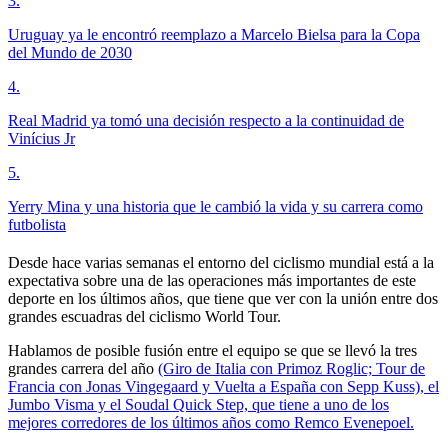
3
.
Uruguay ya le encontró reemplazo a Marcelo Bielsa para la Copa
del Mundo de 2030
4
.
Real Madrid ya tomó una decisión respecto a la continuidad de
Vinícius Jr
5
.
Yerry Mina y una historia que le cambió la vida y su carrera como
futbolista
Desde hace varias semanas el entorno del ciclismo mundial está a la
expectativa sobre una de las operaciones más importantes de este
deporte en los últimos años, que tiene que ver con la unión entre dos
grandes escuadras del ciclismo World Tour.
Hablamos de posible fusión entre el equipo se que se llevó la tres
grandes carrera del año
(Giro de Italia con Primoz Roglic; Tour de
Francia con Jonas Vingegaard y Vuelta a España con Sepp Kuss), el
Jumbo Visma y el Soudal Quick Step, que tiene a uno de los
mejores corredores de los últimos años como Remco Evenepoel.