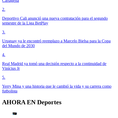
Cartagena
2
.
Deportivo Cali anunció una nueva contratación para el segundo
semestre de la Liga BetPlay
3
.
Uruguay ya le encontró reemplazo a Marcelo Bielsa para la Copa
del Mundo de 2030
4
.
Real Madrid ya tomó una decisión respecto a la continuidad de
Vinícius Jr
5
.
Yerry Mina y una historia que le cambió la vida y su carrera como
futbolista
AHORA EN
Deportes