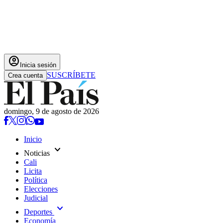
account_circle
Inicia sesión
SUSCRÍBETE
Crea cuenta
domingo, 9 de agosto de 2026
Inicio
expand_more
Noticias
Cali
Licita
Política
Elecciones
Judicial
expand_more
Deportes
Economía