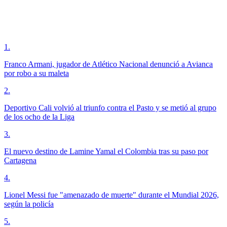
1
.
Franco Armani, jugador de Atlético Nacional denunció a Avianca
por robo a su maleta
2
.
Deportivo Cali volvió al triunfo contra el Pasto y se metió al grupo
de los ocho de la Liga
3
.
El nuevo destino de Lamine Yamal el Colombia tras su paso por
Cartagena
4
.
Lionel Messi fue "amenazado de muerte" durante el Mundial 2026,
según la policía
5
.