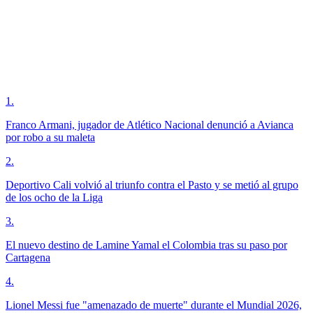
1
.
Franco Armani, jugador de Atlético Nacional denunció a Avianca
por robo a su maleta
2
.
Deportivo Cali volvió al triunfo contra el Pasto y se metió al grupo
de los ocho de la Liga
3
.
El nuevo destino de Lamine Yamal el Colombia tras su paso por
Cartagena
4
.
Lionel Messi fue "amenazado de muerte" durante el Mundial 2026,