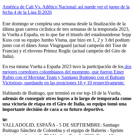
América de Cali Vs. Atlético Nacional: así puede ver el juego de la
fecha 4 de la Liga II-2026
Este domingo se completa una semana desde la finalización de la
última gran carrera ciclística de tres semanas de la temporada 2023,
la Vuelta a España, en lo que fue el triunfo del estadounidense Sepp
Kuss con su equipo Jumbo Visma, que hizo en 1, 2 y 3 del podium
junto con el dánes Jonas Vingegaard (actual campeón del Tour de
Francia) y el eloveno Primoz Roglic (actual campeón del Giro de
Italia).
En esa misma Vuelta a España 2023 tuvo la participación de los
dos
mejores corredores colombianos del momento, que fueron Einer
Rubio con el Movistar Team y Santiago Buitrago con el Bahrain
Victorious, quedando en las posiciones 16 y 10 respectivamente.
Hablando de Buitrago, que terminó en ese top-10 de la Vuelta,
además de conseguir otros logros a lo largo de temporada como
una victoria de etapa en el Giro de Italia, su equipo tomó una
importante decisión de cara a su futuro deportivo.
VALLADOLID, ESPAÑA - 5 DE SEPTIEMBRE: Santiago
Buitrago Sánchez de Colombia y el equipo de Bahrein - Sprints