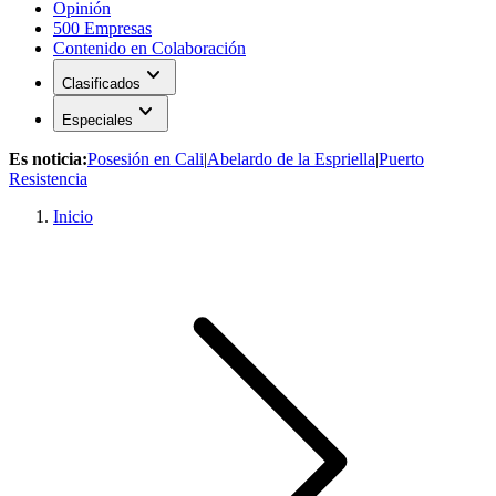
Opinión
500 Empresas
Contenido en Colaboración
expand_more
Clasificados
expand_more
Especiales
Es noticia:
Posesión en Cali
|
Abelardo de la Espriella
|
Puerto
Resistencia
Inicio