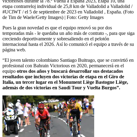
victoriosos durante la 78.ª Vuelta a España 2023, Etapa 10, una
etapa contrarreloj individual de 25,8 km de Valladolid a Valladolid /
#UCIWT / el 5 de septiembre de 2023 en Valladolid , España. (Foto
de Tim de Waele/Getty Images)
| Foto:
Getty Images
Pues la gran novedad es que el equipo renovó su por dos
temporadas más - le quedaba un año más de contrato -, para que siga
creciendo deportivamente y sobresaliendo en el pelotón
internacional hasta el 2026. Así lo comunicó el equipo a través de su
página web.
“El joven talento colombiano Santiago Buitrago, que se convirtió en
profesional con Bahrain Victorious en 2020, permanecerá en el
equipo
otros dos años y buscará desarrollar sus destacados
resultados que incluyen dos victorias de etapa en el Giro de
Italia, un tercer lugar en el Monument Liège Bastogne Liège,
además de dos victorias en Saudi Tour y Vuelta Burgos”.