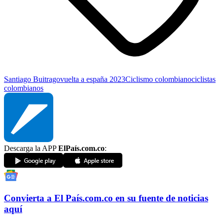
Santiago Buitrago
vuelta a españa 2023
Ciclismo colombiano
ciclistas
colombianos
Descarga la APP
ElPaís.com.co
:
Convierta a
El País
.com.co
en su fuente de noticias
aquí