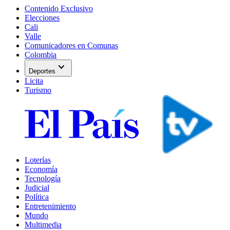
Contenido Exclusivo
Elecciones
Cali
Valle
Comunicadores en Comunas
Colombia
expand_more
Deportes
Licita
Turismo
Loterías
Economía
Tecnología
Judicial
Política
Entretenimiento
Mundo
Multimedia