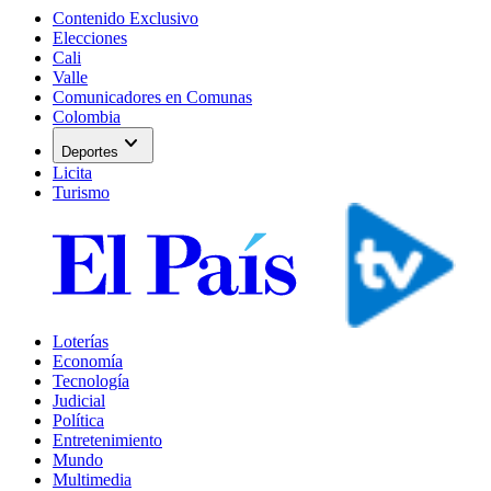
Contenido Exclusivo
Elecciones
Cali
Valle
Comunicadores en Comunas
Colombia
expand_more
Deportes
Licita
Turismo
Loterías
Economía
Tecnología
Judicial
Política
Entretenimiento
Mundo
Multimedia