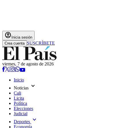
account_circle
Inicia sesión
SUSCRÍBETE
Crea cuenta
viernes, 7 de agosto de 2026
Inicio
expand_more
Noticias
Cali
Licita
Política
Elecciones
Judicial
expand_more
Deportes
Economía