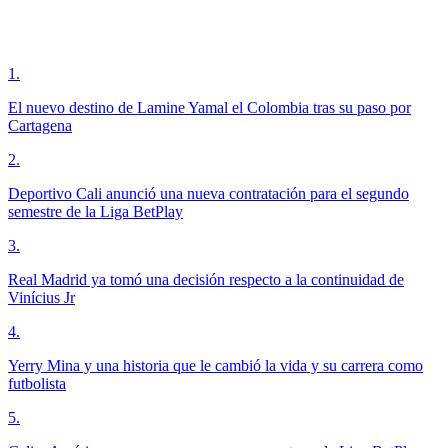
1
.
El nuevo destino de Lamine Yamal el Colombia tras su paso por
Cartagena
2
.
Deportivo Cali anunció una nueva contratación para el segundo
semestre de la Liga BetPlay
3
.
Real Madrid ya tomó una decisión respecto a la continuidad de
Vinícius Jr
4
.
Yerry Mina y una historia que le cambió la vida y su carrera como
futbolista
5
.