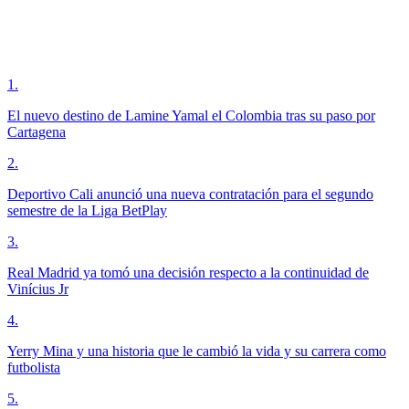
1
.
El nuevo destino de Lamine Yamal el Colombia tras su paso por
Cartagena
2
.
Deportivo Cali anunció una nueva contratación para el segundo
semestre de la Liga BetPlay
3
.
Real Madrid ya tomó una decisión respecto a la continuidad de
Vinícius Jr
4
.
Yerry Mina y una historia que le cambió la vida y su carrera como
futbolista
5
.