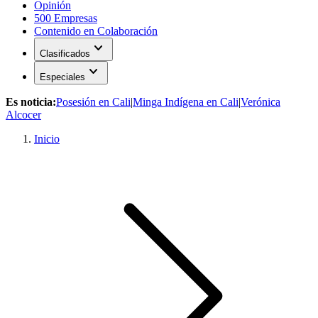
Opinión
500 Empresas
Contenido en Colaboración
expand_more
Clasificados
expand_more
Especiales
Es noticia:
Posesión en Cali
|
Minga Indígena en Cali
|
Verónica
Alcocer
Inicio