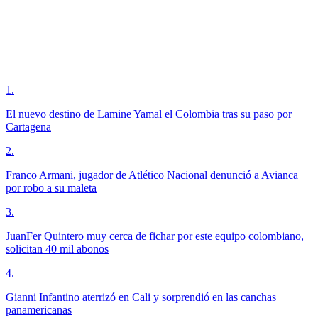
1
.
El nuevo destino de Lamine Yamal el Colombia tras su paso por
Cartagena
2
.
Franco Armani, jugador de Atlético Nacional denunció a Avianca
por robo a su maleta
3
.
JuanFer Quintero muy cerca de fichar por este equipo colombiano,
solicitan 40 mil abonos
4
.
Gianni Infantino aterrizó en Cali y sorprendió en las canchas
panamericanas