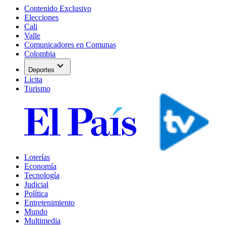
Contenido Exclusivo
Elecciones
Cali
Valle
Comunicadores en Comunas
Colombia
expand_more
Deportes
Licita
Turismo
Loterías
Economía
Tecnología
Judicial
Política
Entretenimiento
Mundo
Multimedia