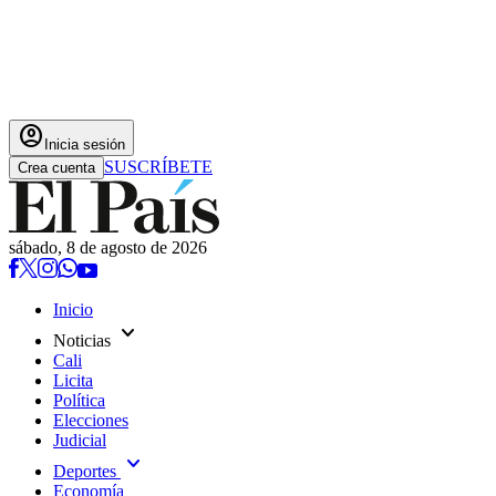
account_circle
Inicia sesión
SUSCRÍBETE
Crea cuenta
sábado, 8 de agosto de 2026
Inicio
expand_more
Noticias
Cali
Licita
Política
Elecciones
Judicial
expand_more
Deportes
Economía