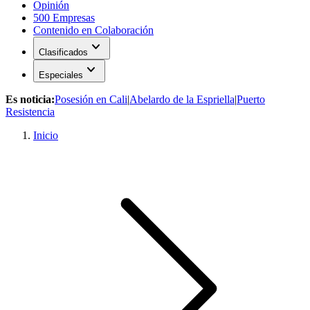
Opinión
500 Empresas
Contenido en Colaboración
expand_more
Clasificados
expand_more
Especiales
Es noticia:
Posesión en Cali
|
Abelardo de la Espriella
|
Puerto
Resistencia
Inicio