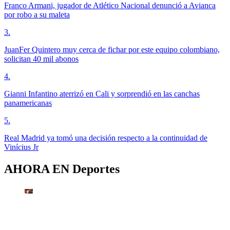
Franco Armani, jugador de Atlético Nacional denunció a Avianca
por robo a su maleta
3
.
JuanFer Quintero muy cerca de fichar por este equipo colombiano,
solicitan 40 mil abonos
4
.
Gianni Infantino aterrizó en Cali y sorprendió en las canchas
panamericanas
5
.
Real Madrid ya tomó una decisión respecto a la continuidad de
Vinícius Jr
AHORA EN
Deportes