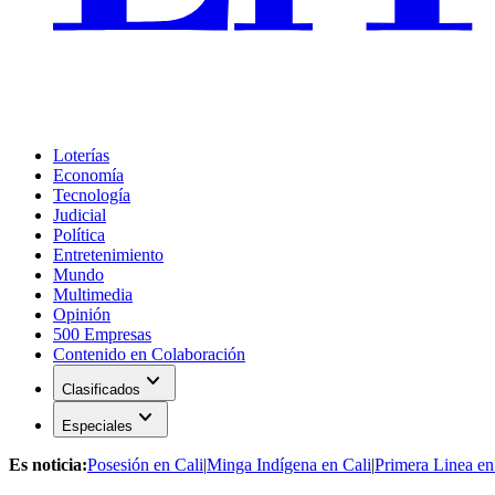
Loterías
Economía
Tecnología
Judicial
Política
Entretenimiento
Mundo
Multimedia
Opinión
500 Empresas
Contenido en Colaboración
expand_more
Clasificados
expand_more
Especiales
Es noticia:
Posesión en Cali
|
Minga Indígena en Cali
|
Primera Linea en