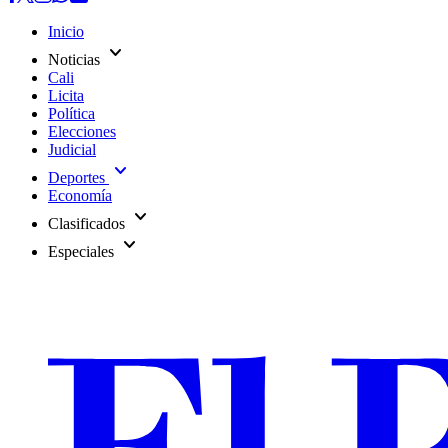
Inicio
expand_more
Noticias
Cali
Licita
Política
Elecciones
Judicial
expand_more
Deportes
Economía
expand_more
Clasificados
expand_more
Especiales