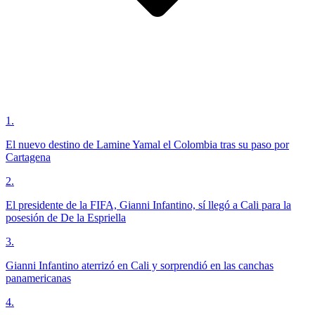
1
.
El nuevo destino de Lamine Yamal el Colombia tras su paso por
Cartagena
2
.
El presidente de la FIFA, Gianni Infantino, sí llegó a Cali para la
posesión de De la Espriella
3
.
Gianni Infantino aterrizó en Cali y sorprendió en las canchas
panamericanas
4
.