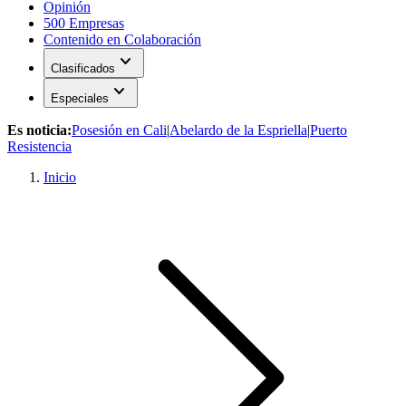
Opinión
500 Empresas
Contenido en Colaboración
expand_more
Clasificados
expand_more
Especiales
Es noticia:
Posesión en Cali
|
Abelardo de la Espriella
|
Puerto
Resistencia
Inicio