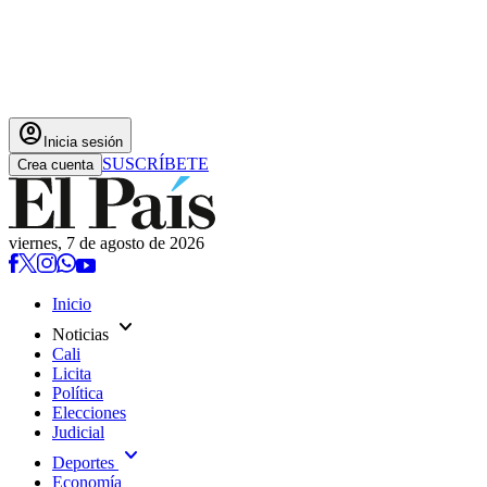
account_circle
Inicia sesión
SUSCRÍBETE
Crea cuenta
viernes, 7 de agosto de 2026
Inicio
expand_more
Noticias
Cali
Licita
Política
Elecciones
Judicial
expand_more
Deportes
Economía