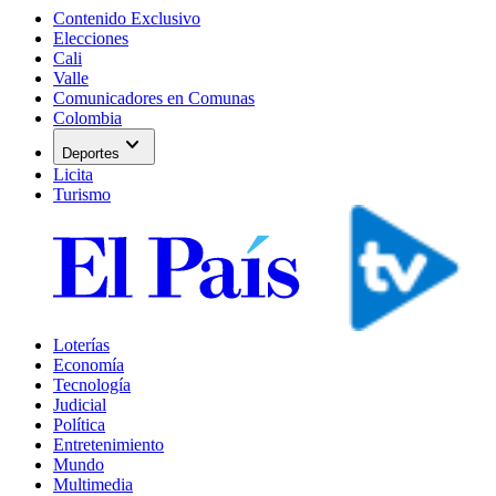
Contenido Exclusivo
Elecciones
Cali
Valle
Comunicadores en Comunas
Colombia
expand_more
Deportes
Licita
Turismo
Loterías
Economía
Tecnología
Judicial
Política
Entretenimiento
Mundo
Multimedia