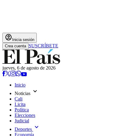
account_circle
Inicia sesión
SUSCRÍBETE
Crea cuenta
jueves, 6 de agosto de 2026
Inicio
expand_more
Noticias
Cali
Licita
Política
Elecciones
Judicial
expand_more
Deportes
Economía