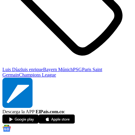
Luis Díaz
luis enrique
Bayern Múnich
PSG
Paris Saint
Germain
Champions League
Descarga la APP
ElPaís.com.co
: