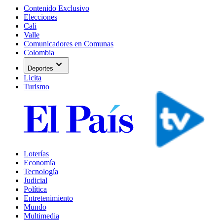
Contenido Exclusivo
Elecciones
Cali
Valle
Comunicadores en Comunas
Colombia
expand_more
Deportes
Licita
Turismo
Loterías
Economía
Tecnología
Judicial
Política
Entretenimiento
Mundo
Multimedia