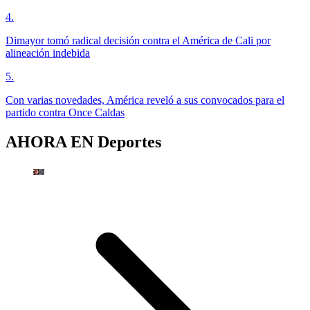
4
.
Dimayor tomó radical decisión contra el América de Cali por
alineación indebida
5
.
Con varias novedades, América reveló a sus convocados para el
partido contra Once Caldas
AHORA EN
Deportes