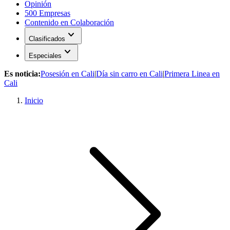
Opinión
500 Empresas
Contenido en Colaboración
expand_more
Clasificados
expand_more
Especiales
Es noticia:
Posesión en Cali
|
Día sin carro en Cali
|
Primera Linea en
Cali
Inicio