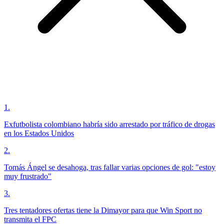
1
.
Exfutbolista colombiano habría sido arrestado por tráfico de drogas
en los Estados Unidos
2
.
Tomás Ángel se desahoga, tras fallar varias opciones de gol: "estoy
muy frustrado"
3
.
Tres tentadores ofertas tiene la Dimayor para que Win Sport no
transmita el FPC