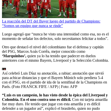
La reacción del DT del Bayer luego del partido de Champions:
“Somos un equipo que nunca se rinde”
Luego agregó que “nunca he visto una intensidad como esa, no es el
momento de señalar los defectos, solo necesitamos felicitar a todos”.
Otro que destacó el nivel del colombiano fue el defensa y capitán
del PSG, Marcos Aoás Corrêa, mejor conocido como
‘Marquinhos’,
quien ya lo ha tenido que padecer en duelos
anteriores con el mismo Bayern, Liverpool y la Selección Colombia.
Así celebró Luis Díaz su anotación, a rabiar; anotación que sirvió
para achicar distancias y que el Bayern Múnich solo perdiera 5-4
con el PSG, en el partido de ida de la semifinal de la Champions en
París. (Foto FRANCK FIFE / AFP)
| Foto:
AFP
“Luis es un campeón, lo has visto desde la épica del Liverpool y
Colombia. En el uno contra uno es difícil.
Con mi tarjeta amarilla
fue muy duro. He tenido que jugar con esta amarilla y es difícil
defender a un jugador así”, explicó el brasileño, quien no pudo