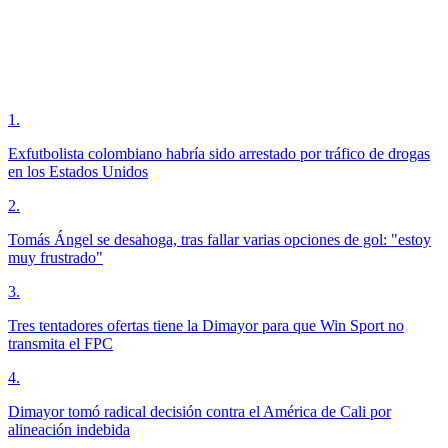
1
.
Exfutbolista colombiano habría sido arrestado por tráfico de drogas
en los Estados Unidos
2
.
Tomás Ángel se desahoga, tras fallar varias opciones de gol: "estoy
muy frustrado"
3
.
Tres tentadores ofertas tiene la Dimayor para que Win Sport no
transmita el FPC
4
.
Dimayor tomó radical decisión contra el América de Cali por
alineación indebida