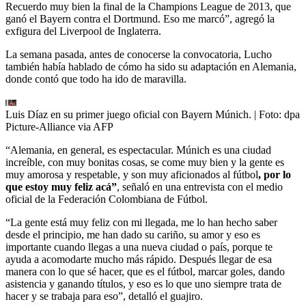
Recuerdo muy bien la final de la Champions League de 2013, que
ganó el Bayern contra el Dortmund. Eso me marcó”, agregó la
exfigura del Liverpool de Inglaterra.
La semana pasada, antes de conocerse la convocatoria, Lucho
también había hablado de cómo ha sido su adaptación en Alemania,
donde contó que todo ha ido de maravilla.
Luis Díaz en su primer juego oficial con Bayern Múnich.
| Foto:
dpa
Picture-Alliance via AFP
“Alemania, en general, es espectacular. Múnich es una ciudad
increíble, con muy bonitas cosas, se come muy bien y la gente es
muy amorosa y respetable, y son muy aficionados al fútbol
, por lo
que estoy muy feliz acá”
, señaló en una entrevista con el medio
oficial de la Federación Colombiana de Fútbol.
“La gente está muy feliz con mi llegada, me lo han hecho saber
desde el principio, me han dado su cariño, su amor y eso es
importante cuando llegas a una nueva ciudad o país, porque te
ayuda a acomodarte mucho más rápido. Después llegar de esa
manera con lo que sé hacer, que es el fútbol, marcar goles, dando
asistencia y ganando títulos, y eso es lo que uno siempre trata de
hacer y se trabaja para eso”, detalló el guajiro.