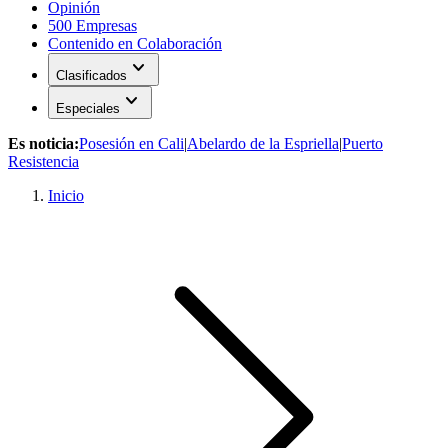
Opinión
500 Empresas
Contenido en Colaboración
expand_more
Clasificados
expand_more
Especiales
Es noticia:
Posesión en Cali
|
Abelardo de la Espriella
|
Puerto
Resistencia
Inicio