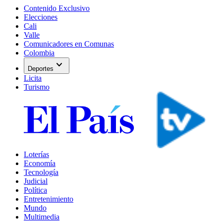
Contenido Exclusivo
Elecciones
Cali
Valle
Comunicadores en Comunas
Colombia
expand_more
Deportes
Licita
Turismo
Loterías
Economía
Tecnología
Judicial
Política
Entretenimiento
Mundo
Multimedia