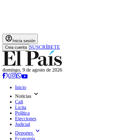
account_circle
Inicia sesión
SUSCRÍBETE
Crea cuenta
domingo, 9 de agosto de 2026
Inicio
expand_more
Noticias
Cali
Licita
Política
Elecciones
Judicial
expand_more
Deportes
Economía