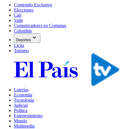
Contenido Exclusivo
Elecciones
Cali
Valle
Comunicadores en Comunas
Colombia
expand_more
Deportes
Licita
Turismo
Loterías
Economía
Tecnología
Judicial
Política
Entretenimiento
Mundo
Multimedia