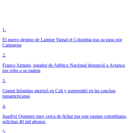
1
.
El nuevo destino de Lamine Yamal el Colombia tras su paso por
Cartagena
2
.
Franco Armani, jugador de Atlético Nacional denunció a Avianca
por robo a su maleta
3
.
Gianni Infantino aterrizó en Cali y sorprendió en las canchas
panamericanas
4
.
JuanFer Quintero muy cerca de fichar por este equipo colombiano,
solicitan 40 mil abonos
5
.