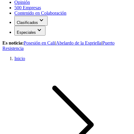
Opinión
500 Empresas
Contenido en Colaboración
expand_more
Clasificados
expand_more
Especiales
Es noticia:
Posesión en Cali
|
Abelardo de la Espriella
|
Puerto
Resistencia
Inicio