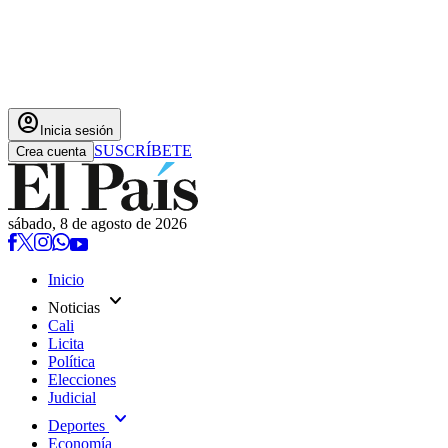
account_circle
Inicia sesión
SUSCRÍBETE
Crea cuenta
sábado, 8 de agosto de 2026
Inicio
expand_more
Noticias
Cali
Licita
Política
Elecciones
Judicial
expand_more
Deportes
Economía