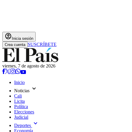
account_circle
Inicia sesión
SUSCRÍBETE
Crea cuenta
viernes, 7 de agosto de 2026
Inicio
expand_more
Noticias
Cali
Licita
Política
Elecciones
Judicial
expand_more
Deportes
Economía