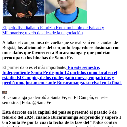
El periodista italiano Fabrizio Romano habló de Falcao y
Millonarios; reveló detalles de la negociación
A falta del compromiso de vuelta que se realizará en la ciudad de
Bogotá,
los aficionados del conjunto leopardo se ilusionan con
unos datos que favorecen a Bucaramanga y que podrían
preocupar a los hinchas de Santa Fe.
El primer dato es el más importante.
En este semestre,
Independiente Santa Fe disputó 12 partidos como local en el
estadio El Campín, de los cuales ganó nueve, empató dos y
perdió uno, justamente ante Bucaramanga, su rival en la final.
Bucaramanga ya derrotó a Santa Fe, en El Campín, en este
semestre.
| Foto:
@SantaFe
Esta derrota en la capital del país se presentó el pasado 6 de
febrero del 2024, cuando Bucaramanga sorprendió y superó 1-
0 a Santa Fe por la cuarta fecha de la fase del ‘Todos contra