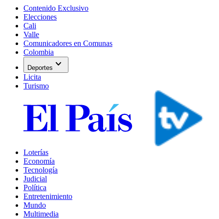
Contenido Exclusivo
Elecciones
Cali
Valle
Comunicadores en Comunas
Colombia
expand_more
Deportes
Licita
Turismo
Loterías
Economía
Tecnología
Judicial
Política
Entretenimiento
Mundo
Multimedia