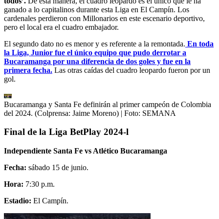
todos’.
De esta manera, el cuadro leopardo es el único que le ha
ganado a lo capitalinos durante esta Liga en El Campín. Los
cardenales perdieron con Millonarios en este escenario deportivo,
pero el local era el cuadro embajador.
El segundo dato no es menor y es referente a la remontada.
En toda
la Liga, Junior fue el único equipo que pudo derrotar a
Bucaramanga por una diferencia de dos goles y fue en la
primera fecha.
Las otras caídas del cuadro leopardo fueron por un
gol.
Bucaramanga y Santa Fe definirán al primer campeón de Colombia
del 2024. (Colprensa: Jaime Moreno)
| Foto:
SEMANA
Final de la Liga BetPlay 2024-l
Independiente Santa Fe vs Atlético Bucaramanga
Fecha:
sábado 15 de junio.
Hora:
7:30 p.m.
Estadio:
El Campín.