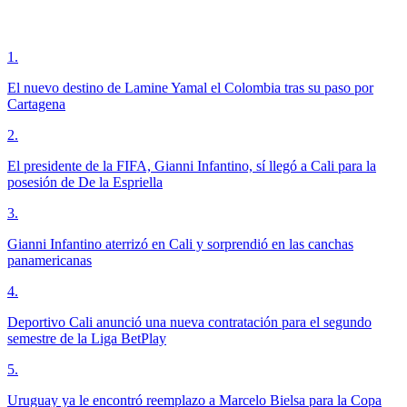
1
.
El nuevo destino de Lamine Yamal el Colombia tras su paso por
Cartagena
2
.
El presidente de la FIFA, Gianni Infantino, sí llegó a Cali para la
posesión de De la Espriella
3
.
Gianni Infantino aterrizó en Cali y sorprendió en las canchas
panamericanas
4
.
Deportivo Cali anunció una nueva contratación para el segundo
semestre de la Liga BetPlay
5
.
Uruguay ya le encontró reemplazo a Marcelo Bielsa para la Copa