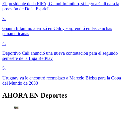
El presidente de la FIFA, Gianni Infantino, sí llegó a Cali para la
posesión de De la Espriella
3
.
Gianni Infantino aterrizó en Cali y sorprendió en las canchas
panamericanas
4
.
Deportivo Cali anunció una nueva contratación para el segundo
semestre de la Liga BetPlay
5
.
Uruguay ya le encontró reemplazo a Marcelo Bielsa para la Copa
del Mundo de 2030
AHORA EN
Deportes