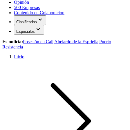
Opinión
500 Empresas
Contenido en Colaboración
expand_more
Clasificados
expand_more
Especiales
Es noticia:
Posesión en Cali
|
Abelardo de la Espriella
|
Puerto
Resistencia
Inicio