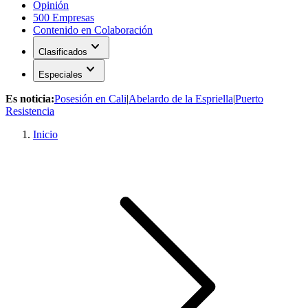
Opinión
500 Empresas
Contenido en Colaboración
expand_more
Clasificados
expand_more
Especiales
Es noticia:
Posesión en Cali
|
Abelardo de la Espriella
|
Puerto
Resistencia
Inicio