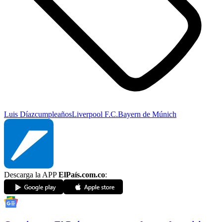
Luis Díaz
cumpleaños
Liverpool F.C.
Bayern de Múnich
Descarga la APP
ElPaís.com.co
: