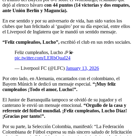
dejó al elenco bávaro
con 44 puntos (14 victorias y dos empates,
ante Unión Berlín y Maguncia).
En ese sentido y por su aniversario de vida, han sido varios los
clubes que han felicitado al ‘guajiro’ por su día especial, entre ellos
el Liverpool de Inglaterra que le mandó un sentido mensaje.
“Feliz cumpleaños, Lucho”,
escribió el club en sus redes sociales.
Feliz cumpleaños, Lucho 🎉💫
pic.twitter.com/LERbOuaI24
— Liverpool FC (@LFC)
January 13, 2026
Por otro lado, en Alemania, encantados con el colombiano, el
Bayern Múnich le dedicó un mensaje especial.
“¡Muy feliz
cumpleaños ¡Todo el amor, Lucho!”.
El Junior de Barranquilla tampoco se olvidó de su jugador y el
canterano le envió un mensaje emocional.
“Orgullo de la casa y
referente del fútbol mundial. ¡Feliz cumpleaños, Lucho Díaz!
¡Gracias por tanto!”.
Por su parte, la Selección Colombia, manifestó: “La Federación
Colombiana de Fútbol expresa su más sincero saludo de felicitación