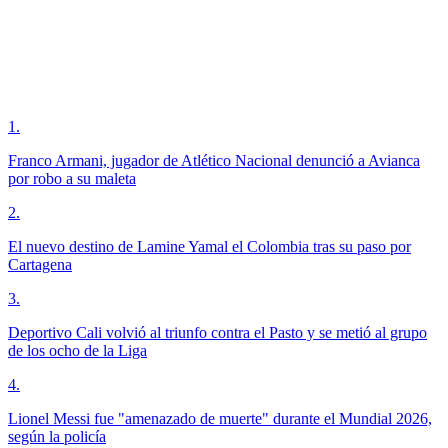
1
.
Franco Armani, jugador de Atlético Nacional denunció a Avianca
por robo a su maleta
2
.
El nuevo destino de Lamine Yamal el Colombia tras su paso por
Cartagena
3
.
Deportivo Cali volvió al triunfo contra el Pasto y se metió al grupo
de los ocho de la Liga
4
.
Lionel Messi fue "amenazado de muerte" durante el Mundial 2026,
según la policía