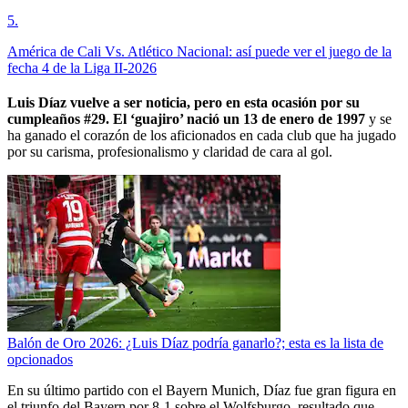
5
.
América de Cali Vs. Atlético Nacional: así puede ver el juego de la
fecha 4 de la Liga II-2026
Luis Díaz vuelve a ser noticia, pero en esta ocasión por su
cumpleaños #29. El ‘guajiro’ nació un 13 de enero de 1997
y se
ha ganado el corazón de los aficionados en cada club que ha jugado
por su carisma, profesionalismo y claridad de cara al gol.
Balón de Oro 2026: ¿Luis Díaz podría ganarlo?; esta es la lista de
opcionados
En su último partido con el Bayern Munich, Díaz fue gran figura en
el triunfo del Bayern por 8-1 sobre el Wolfsburgo, resultado que