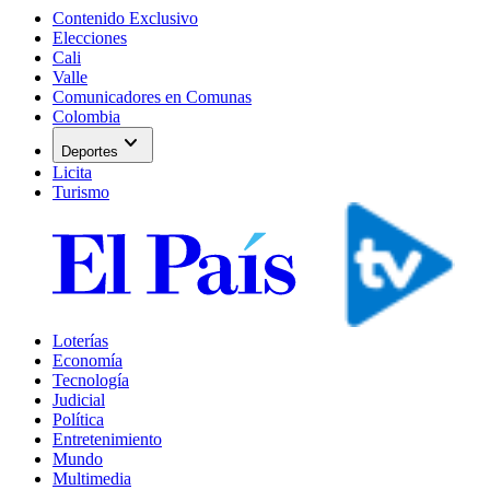
Contenido Exclusivo
Elecciones
Cali
Valle
Comunicadores en Comunas
Colombia
expand_more
Deportes
Licita
Turismo
Loterías
Economía
Tecnología
Judicial
Política
Entretenimiento
Mundo
Multimedia