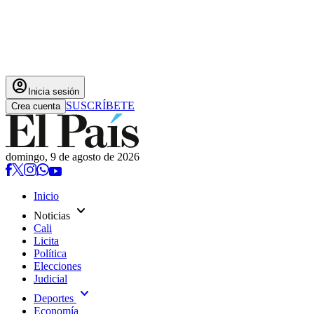
account_circle
Inicia sesión
SUSCRÍBETE
Crea cuenta
domingo, 9 de agosto de 2026
Inicio
expand_more
Noticias
Cali
Licita
Política
Elecciones
Judicial
expand_more
Deportes
Economía