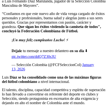
a Luis Fernando Díaz Marulanda, jugador de la Selección Colombia
Masculina de Mayores”.
“Confiamos en que este nuevo año de vida venga cargado de éxitos
personales y profesionales, buena salud y alegrías junto a sus seres
queridos. Gracias por representarnos con pasión, carácter y
grandeza.
Que sigan los éxitos vistiendo la camiseta de todos",
concluyó la Federación Colombiana de Fútbol.
¡𝑼𝒏 𝒎𝒖𝒚 𝒇𝒆𝒍𝒊𝒛 𝒄𝒖𝒎𝒑𝒍𝒆𝒂𝒏̃𝒐𝒔 𝑳𝒖𝒄𝒉𝒐! ⚡
𝐃𝐞́𝐣𝐚𝐥𝐞 tu mensaje a nuestro delantero 𝐞𝐧 𝐬𝐮 𝐝𝐢́𝐚 ⬇️
pic.twitter.com/ddQ7Z30s3U
— Selección Colombia (@FCFSeleccionCol)
January
13, 2026
Luis
Díaz se ha consolidado como una de las máximas figuras
del fútbol colombiano
a nivel internacional.
El talento, disciplina, capacidad competitiva y espíritu de superación
lo han llevado a convertirse en referente del deporte en clubes y
Selección, siendo protagonista en escenarios de alta exigencia y
dejando en alto el nombre de Colombia ante el mundo.