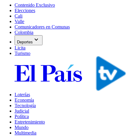
Contenido Exclusivo
Elecciones
Cali
Valle
Comunicadores en Comunas
Colombia
expand_more
Deportes
Licita
Turismo
Loterías
Economía
Tecnología
Judicial
Política
Entretenimiento
Mundo
Multimedia