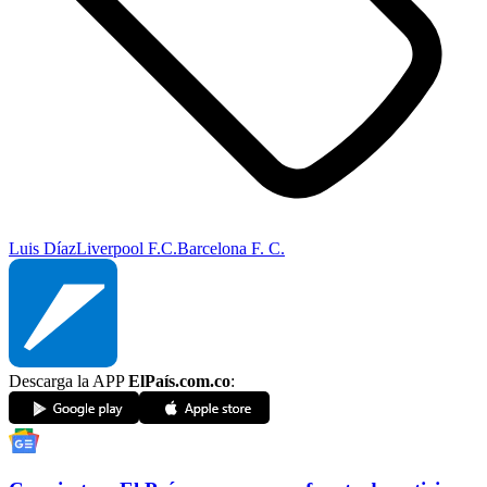
Luis Díaz
Liverpool F.C.
Barcelona F. C.
Descarga la APP
ElPaís.com.co
: