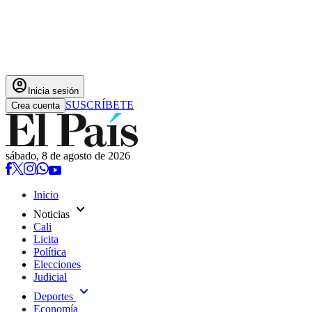
account_circle
Inicia sesión
SUSCRÍBETE
Crea cuenta
sábado, 8 de agosto de 2026
Inicio
expand_more
Noticias
Cali
Licita
Política
Elecciones
Judicial
expand_more
Deportes
Economía