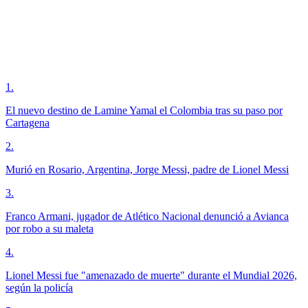
1
.
El nuevo destino de Lamine Yamal el Colombia tras su paso por
Cartagena
2
.
Murió en Rosario, Argentina, Jorge Messi, padre de Lionel Messi
3
.
Franco Armani, jugador de Atlético Nacional denunció a Avianca
por robo a su maleta
4
.
Lionel Messi fue "amenazado de muerte" durante el Mundial 2026,
según la policía