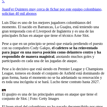
5
.
JuanFer Quintero muy cerca de fichar por este equipo colombiano,
solicitan 40 mil abonos
Luis Díaz es uno de los mejores jugadores colombianos del
momento. El nacido en Barrancas, La Guajira, está teniendo una
gran temporada con el Liverpool de Inglaterra y es una de las
principales fichas en ataque que tiene el técnico Arne Slot.
Pese a que en un principio se pensó que estaría perdiendo el puesto
con su compañero Cody Gakpo,
el cafetero se ha reinventado
para jugar en una nueva posición como delantero centro y ha
respondido de manera magistral
, anotando muchos goles y
participando en cada una de las jugadas de ataque.
Pese a lo decisivo que está siendo en Premier League y Champions
League, torneos en donde el conjunto de Anfield está dominando de
gran forma, hasta el momento no se ha adelantado su renovación y
es toda una incógnita si se hará. Lucho tiene contrato hasta 2027.
El guajiro es una de las principales armas en ataque que tiene el
conjunto de Slot.
| Foto:
Getty Images
El buen nivel del colombiano no ha pasado desapercibido por otros