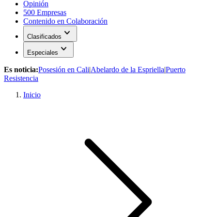
Opinión
500 Empresas
Contenido en Colaboración
expand_more
Clasificados
expand_more
Especiales
Es noticia:
Posesión en Cali
|
Abelardo de la Espriella
|
Puerto
Resistencia
Inicio