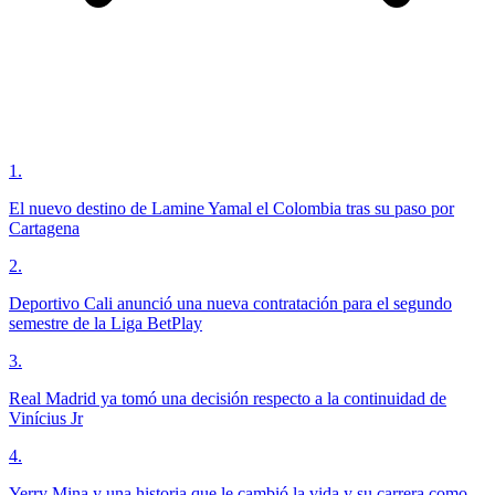
1
.
El nuevo destino de Lamine Yamal el Colombia tras su paso por
Cartagena
2
.
Deportivo Cali anunció una nueva contratación para el segundo
semestre de la Liga BetPlay
3
.
Real Madrid ya tomó una decisión respecto a la continuidad de
Vinícius Jr
4
.
Yerry Mina y una historia que le cambió la vida y su carrera como