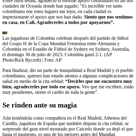
Entre otros temas, agradeció el enorme apoyo colombiano en las dos
ciudades de Oceanía donde han jugado: “Es increíble ver tanto
colombiano ene estos lugares tan lejos, en cada ciudad es
impresionante el apoyo que nos han dado.
Siento que nos sentimos
en casa, en Cali. Agradecerles a todos por apoyarnos”.
Las jugadoras de Colombia celebran después del partido de fútbol
del Grupo H de la Copa Mundial Femenina entre Alemania y
Colombia en el Estadio de Fútbol de Sydney en Sydney, Australia,
el domingo 30 de julio de 2023. Colombia ganó 2-1. (AP
Photo/Rick Rycroft)
| Foto:
AP
Para finalizar, dio un parte de tranquilidad a Real Madrid y el pueblo
colombiano, quienes han estado atentos a algunas complicaciones de
salud en medio de la cita orbital:
“Decirles que me encuentro muy
bien, agradecerles por todo ese apoyo.
Veo que me escriben, están
muy pendientes, siento el cariño de toda la gente”.
Se rinden ante su magia
Aún teniéndola como compañera en el Real Madrid, Athenea del
Castillo, jugadora de España que también disputa la cita orbital, se
sorprende del gran nivel mostrado por Caicedo donde ya dejó el que
hasta el momento, es uno de los mejores goles del Mundial.