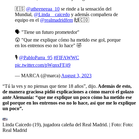
🇪🇸
@atheeneeaa_10
se rinde a la sensación del
Mundial,
@Linda__caicedo
y además compañera de
equipo en el
@realmadridfem
🙌🇨🇴
🗣️ "Tiene un futuro prometedor"
😲 "Que me explique cómo ha metido ese gol, porque
en los entrenos eso no lo hace" 🤣
🎙
@PabloParra_95
#FIFAWWC
pic.twitter.com/pWqnxFEji9
— MARCA (@marca)
August 3, 2023
“Tú la ves y no piensas que tiene 18 años”, dijo.
Además de esto,
de manera graciosa pidió explicaciones a cómo marcó el golazo
ante Alemania: “que me explique un poco cómo ha metido ese
gol porque en los entrenos eso no lo hace, así que me lo explique
un poco”.
Linda Caicedo (19), jugadora caleña del Real Madrid.
| Foto:
Foto:
Real Madrid