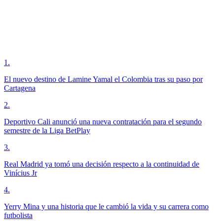
1
.
El nuevo destino de Lamine Yamal el Colombia tras su paso por
Cartagena
2
.
Deportivo Cali anunció una nueva contratación para el segundo
semestre de la Liga BetPlay
3
.
Real Madrid ya tomó una decisión respecto a la continuidad de
Vinícius Jr
4
.
Yerry Mina y una historia que le cambió la vida y su carrera como
futbolista