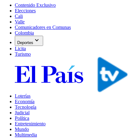
Contenido Exclusivo
Elecciones
Cali
Valle
Comunicadores en Comunas
Colombia
expand_more
Deportes
Licita
Turismo
Loterías
Economía
Tecnología
Judicial
Política
Entretenimiento
Mundo
Multimedia