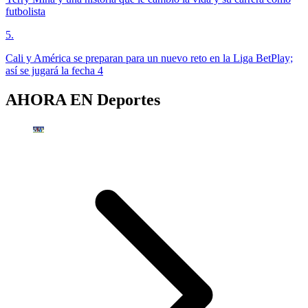
futbolista
5
.
Cali y América se preparan para un nuevo reto en la Liga BetPlay;
así se jugará la fecha 4
AHORA EN
Deportes