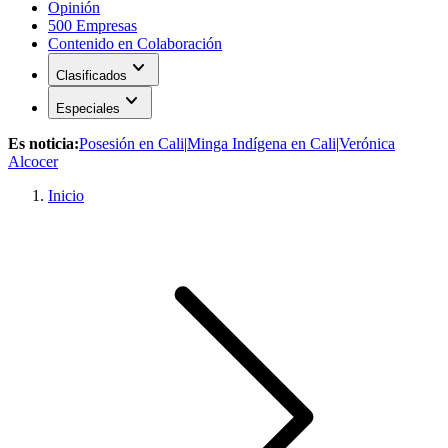
Opinión
500 Empresas
Contenido en Colaboración
expand_more
Clasificados
expand_more
Especiales
Es noticia:
Posesión en Cali
|
Minga Indígena en Cali
|
Verónica
Alcocer
Inicio