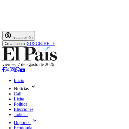
account_circle
Inicia sesión
SUSCRÍBETE
Crea cuenta
viernes, 7 de agosto de 2026
Inicio
expand_more
Noticias
Cali
Licita
Política
Elecciones
Judicial
expand_more
Deportes
Economía