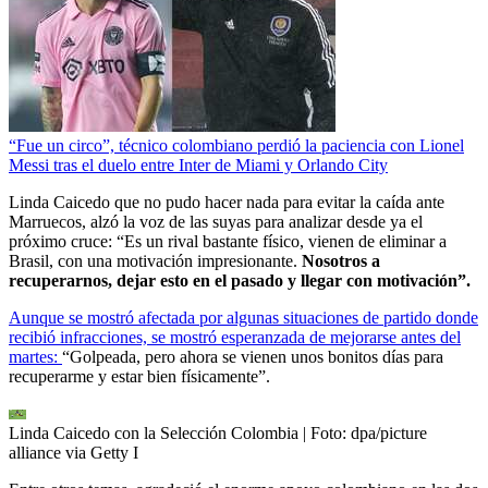
“Fue un circo”, técnico colombiano perdió la paciencia con Lionel
Messi tras el duelo entre Inter de Miami y Orlando City
Linda Caicedo que no pudo hacer nada para evitar la caída ante
Marruecos, alzó la voz de las suyas para analizar desde ya el
próximo cruce: “Es un rival bastante físico, vienen de eliminar a
Brasil, con una motivación impresionante.
Nosotros a
recuperarnos, dejar esto en el pasado y llegar con motivación”.
Aunque se mostró afectada por algunas situaciones de partido donde
recibió infracciones, se mostró esperanzada de mejorarse antes del
martes:
“Golpeada, pero ahora se vienen unos bonitos días para
recuperarme y estar bien físicamente”.
Linda Caicedo con la Selección Colombia
| Foto:
dpa/picture
alliance via Getty I