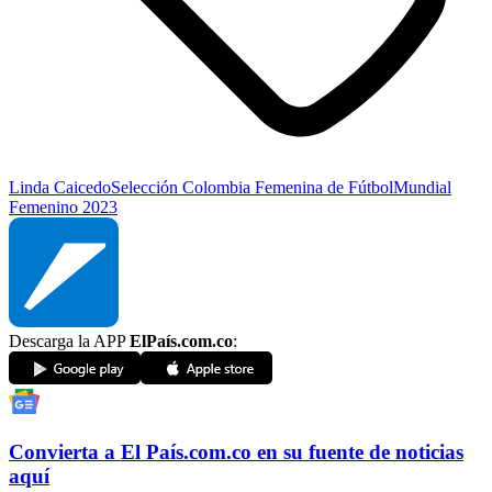
Linda Caicedo
Selección Colombia Femenina de Fútbol
Mundial
Femenino 2023
Descarga la APP
ElPaís.com.co
:
Convierta a
El País
.com.co
en su fuente de noticias
aquí