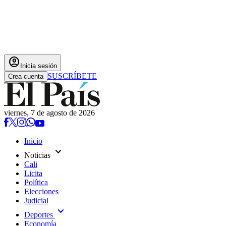
account_circle
Inicia sesión
SUSCRÍBETE
Crea cuenta
viernes, 7 de agosto de 2026
Inicio
expand_more
Noticias
Cali
Licita
Política
Elecciones
Judicial
expand_more
Deportes
Economía