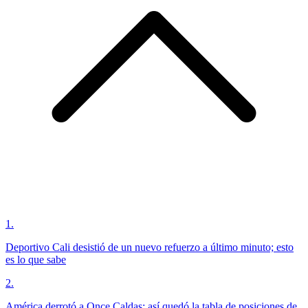
1
.
Deportivo Cali desistió de un nuevo refuerzo a último minuto; esto
es lo que sabe
2
.
América derrotó a Once Caldas: así quedó la tabla de posiciones de