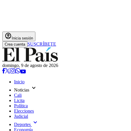
account_circle
Inicia sesión
SUSCRÍBETE
Crea cuenta
domingo, 9 de agosto de 2026
Inicio
expand_more
Noticias
Cali
Licita
Política
Elecciones
Judicial
expand_more
Deportes
Economía