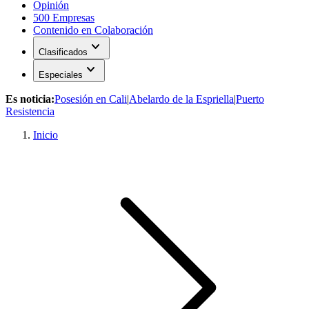
Opinión
500 Empresas
Contenido en Colaboración
expand_more
Clasificados
expand_more
Especiales
Es noticia:
Posesión en Cali
|
Abelardo de la Espriella
|
Puerto
Resistencia
Inicio