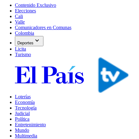
Contenido Exclusivo
Elecciones
Cali
Valle
Comunicadores en Comunas
Colombia
expand_more
Deportes
Licita
Turismo
Loterías
Economía
Tecnología
Judicial
Política
Entretenimiento
Mundo
Multimedia