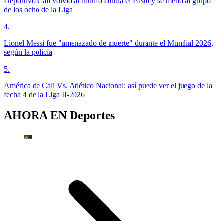
Deportivo Cali volvió al triunfo contra el Pasto y se metió al grupo
de los ocho de la Liga
4
.
Lionel Messi fue "amenazado de muerte" durante el Mundial 2026,
según la policía
5
.
América de Cali Vs. Atlético Nacional: así puede ver el juego de la
fecha 4 de la Liga II-2026
AHORA EN
Deportes