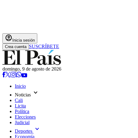
account_circle
Inicia sesión
SUSCRÍBETE
Crea cuenta
domingo, 9 de agosto de 2026
Inicio
expand_more
Noticias
Cali
Licita
Política
Elecciones
Judicial
expand_more
Deportes
Economía