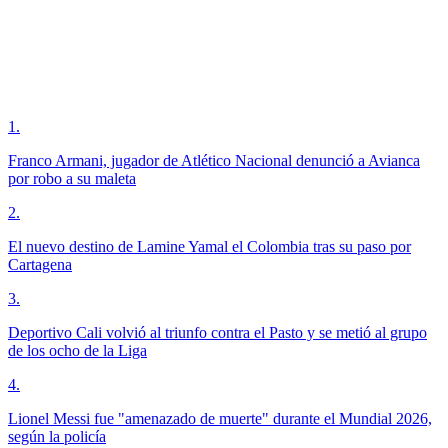
1
.
Franco Armani, jugador de Atlético Nacional denunció a Avianca
por robo a su maleta
2
.
El nuevo destino de Lamine Yamal el Colombia tras su paso por
Cartagena
3
.
Deportivo Cali volvió al triunfo contra el Pasto y se metió al grupo
de los ocho de la Liga
4
.
Lionel Messi fue "amenazado de muerte" durante el Mundial 2026,
según la policía