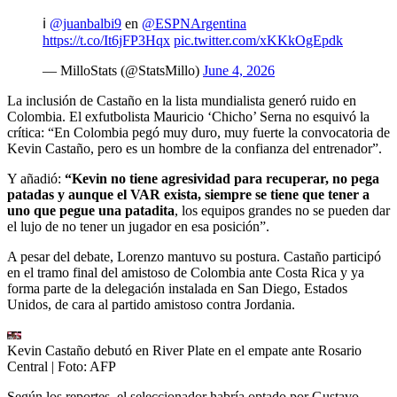
ℹ️
@juanbalbi9
en
@ESPNArgentina
https://t.co/It6jFP3Hqx
pic.twitter.com/xKKkOgEpdk
— MilloStats (@StatsMillo)
June 4, 2026
La inclusión de Castaño en la lista mundialista generó ruido en
Colombia. El exfutbolista Mauricio ‘Chicho’ Serna no esquivó la
crítica: “En Colombia pegó muy duro, muy fuerte la convocatoria de
Kevin Castaño, pero es un hombre de la confianza del entrenador”.
Y añadió:
“Kevin no tiene agresividad para recuperar, no pega
patadas y aunque el VAR exista, siempre se tiene que tener a
uno que pegue una patadita
, los equipos grandes no se pueden dar
el lujo de no tener un jugador en esa posición”.
A pesar del debate, Lorenzo mantuvo su postura. Castaño participó
en el tramo final del amistoso de Colombia ante Costa Rica y ya
forma parte de la delegación instalada en San Diego, Estados
Unidos, de cara al partido amistoso contra Jordania.
Kevin Castaño debutó en River Plate en el empate ante Rosario
Central
| Foto:
AFP
Según los reportes, el seleccionador habría optado por Gustavo