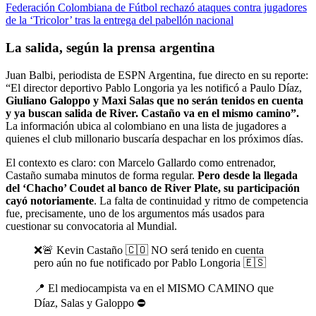
Federación Colombiana de Fútbol rechazó ataques contra jugadores
de la ‘Tricolor’ tras la entrega del pabellón nacional
La salida, según la prensa argentina
Juan Balbi, periodista de ESPN Argentina, fue directo en su reporte:
“El director deportivo Pablo Longoria ya les notificó a Paulo Díaz,
Giuliano Galoppo y Maxi Salas que no serán tenidos en cuenta
y ya buscan salida de River. Castaño va en el mismo camino”.
La información ubica al colombiano en una lista de jugadores a
quienes el club millonario buscaría despachar en los próximos días.
El contexto es claro: con Marcelo Gallardo como entrenador,
Castaño sumaba minutos de forma regular.
Pero desde la llegada
del ‘Chacho’ Coudet al banco de River Plate, su participación
cayó notoriamente
. La falta de continuidad y ritmo de competencia
fue, precisamente, uno de los argumentos más usados para
cuestionar su convocatoria al Mundial.
❌🚨 Kevin Castaño 🇨🇴 NO será tenido en cuenta
pero aún no fue notificado por Pablo Longoria 🇪🇸
📍 El mediocampista va en el MISMO CAMINO que
Díaz, Salas y Galoppo ⛔️