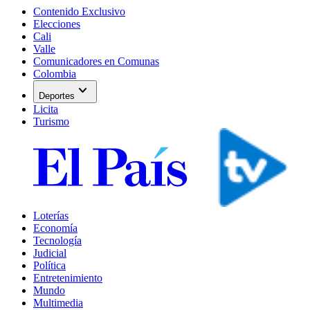
Contenido Exclusivo
Elecciones
Cali
Valle
Comunicadores en Comunas
Colombia
expand_more
Deportes
Licita
Turismo
Loterías
Economía
Tecnología
Judicial
Política
Entretenimiento
Mundo
Multimedia