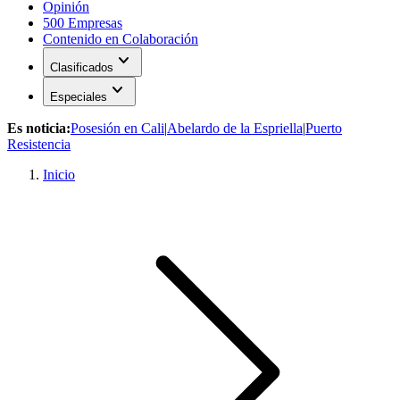
Opinión
500 Empresas
Contenido en Colaboración
expand_more
Clasificados
expand_more
Especiales
Es noticia:
Posesión en Cali
|
Abelardo de la Espriella
|
Puerto
Resistencia
Inicio