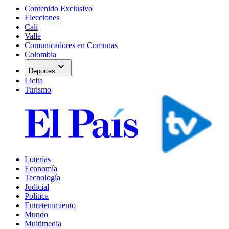
Contenido Exclusivo
Elecciones
Cali
Valle
Comunicadores en Comunas
Colombia
expand_more
Deportes
Licita
Turismo
Loterías
Economía
Tecnología
Judicial
Política
Entretenimiento
Mundo
Multimedia