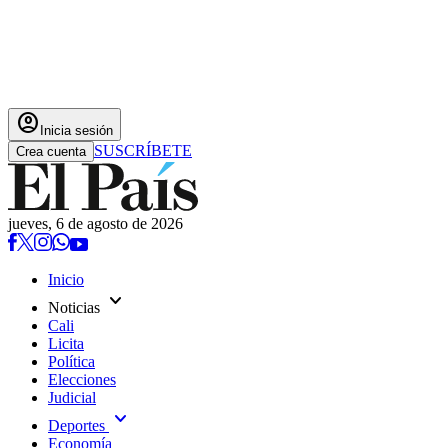
account_circle
Inicia sesión
SUSCRÍBETE
Crea cuenta
jueves, 6 de agosto de 2026
Inicio
expand_more
Noticias
Cali
Licita
Política
Elecciones
Judicial
expand_more
Deportes
Economía