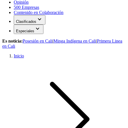
Opinión
500 Empresas
Contenido en Colaboración
expand_more
Clasificados
expand_more
Especiales
Es noticia:
Posesión en Cali
|
Minga Indígena en Cali
|
Primera Linea
en Cali
Inicio