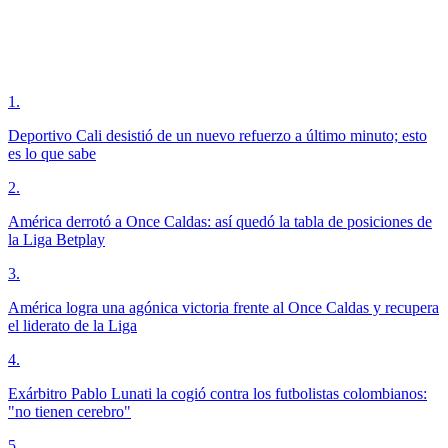
1
.
Deportivo Cali desistió de un nuevo refuerzo a último minuto; esto
es lo que sabe
2
.
América derrotó a Once Caldas: así quedó la tabla de posiciones de
la Liga Betplay
3
.
América logra una agónica victoria frente al Once Caldas y recupera
el liderato de la Liga
4
.
Exárbitro Pablo Lunati la cogió contra los futbolistas colombianos:
"no tienen cerebro"
5
.