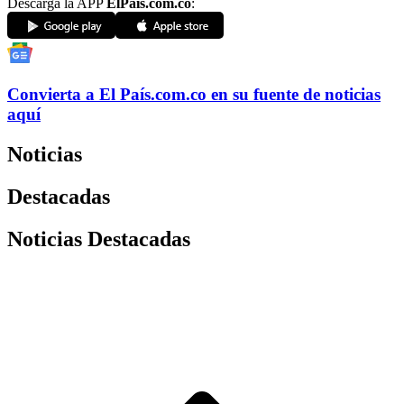
Descarga la APP
ElPaís.com.co
:
Convierta a
El País
.com.co
en su fuente de noticias
aquí
Noticias
Destacadas
Noticias Destacadas