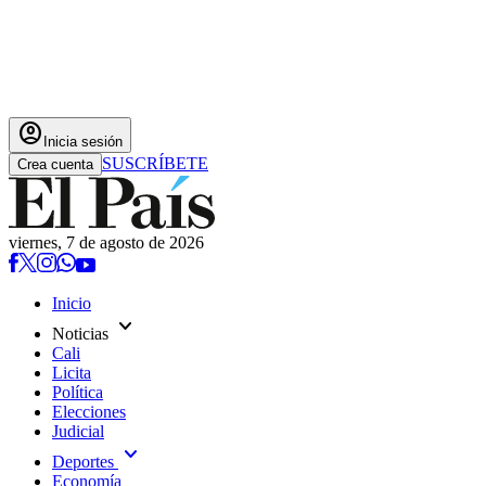
account_circle
Inicia sesión
SUSCRÍBETE
Crea cuenta
viernes, 7 de agosto de 2026
Inicio
expand_more
Noticias
Cali
Licita
Política
Elecciones
Judicial
expand_more
Deportes
Economía