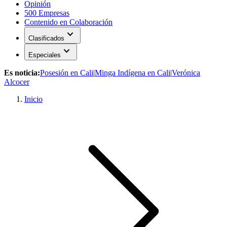
Opinión
500 Empresas
Contenido en Colaboración
expand_more
Clasificados
expand_more
Especiales
Es noticia:
Posesión en Cali
|
Minga Indígena en Cali
|
Verónica
Alcocer
Inicio