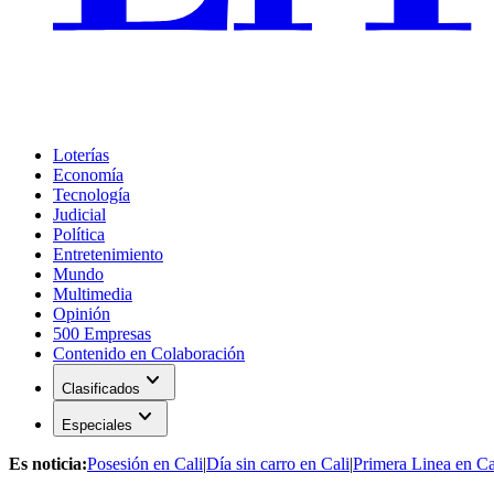
Loterías
Economía
Tecnología
Judicial
Política
Entretenimiento
Mundo
Multimedia
Opinión
500 Empresas
Contenido en Colaboración
expand_more
Clasificados
expand_more
Especiales
Es noticia:
Posesión en Cali
|
Día sin carro en Cali
|
Primera Linea en Ca