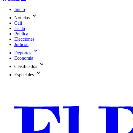
Inicio
expand_more
Noticias
Cali
Licita
Política
Elecciones
Judicial
expand_more
Deportes
Economía
expand_more
Clasificados
expand_more
Especiales