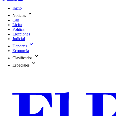
Inicio
expand_more
Noticias
Cali
Licita
Política
Elecciones
Judicial
expand_more
Deportes
Economía
expand_more
Clasificados
expand_more
Especiales