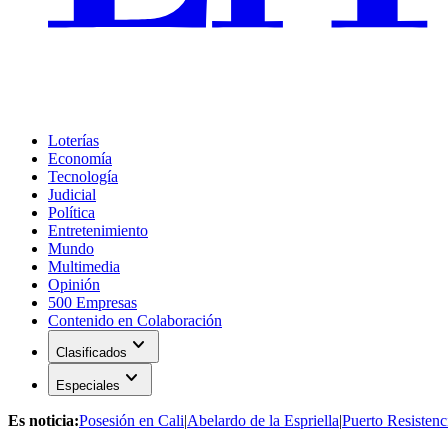
Loterías
Economía
Tecnología
Judicial
Política
Entretenimiento
Mundo
Multimedia
Opinión
500 Empresas
Contenido en Colaboración
expand_more
Clasificados
expand_more
Especiales
Es noticia:
Posesión en Cali
|
Abelardo de la Espriella
|
Puerto Resistenc