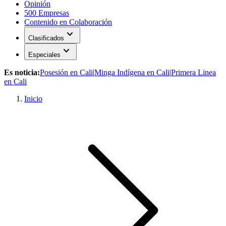
Opinión
500 Empresas
Contenido en Colaboración
expand_more
Clasificados
expand_more
Especiales
Es noticia:
Posesión en Cali
|
Minga Indígena en Cali
|
Primera Linea
en Cali
Inicio