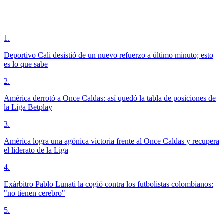
1
.
Deportivo Cali desistió de un nuevo refuerzo a último minuto; esto
es lo que sabe
2
.
América derrotó a Once Caldas: así quedó la tabla de posiciones de
la Liga Betplay
3
.
América logra una agónica victoria frente al Once Caldas y recupera
el liderato de la Liga
4
.
Exárbitro Pablo Lunati la cogió contra los futbolistas colombianos:
"no tienen cerebro"
5
.