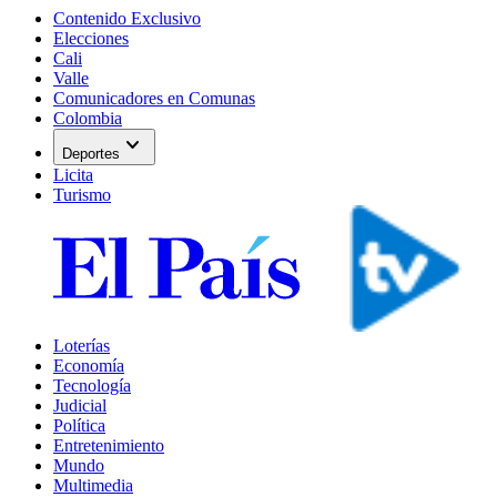
Contenido Exclusivo
Elecciones
Cali
Valle
Comunicadores en Comunas
Colombia
expand_more
Deportes
Licita
Turismo
Loterías
Economía
Tecnología
Judicial
Política
Entretenimiento
Mundo
Multimedia