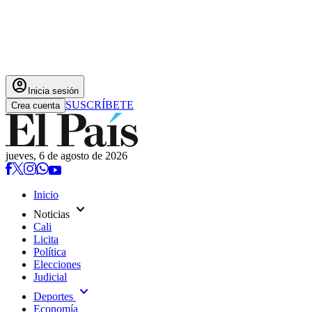
account_circle
Inicia sesión
SUSCRÍBETE
Crea cuenta
jueves, 6 de agosto de 2026
Inicio
expand_more
Noticias
Cali
Licita
Política
Elecciones
Judicial
expand_more
Deportes
Economía