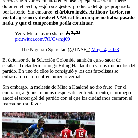
Yerry estuvo varios minutos en el piso aquejándose de un fuerte
dolor en el pecho, según sus gestos, producto del golpe propinado
por Laporte. Sin embargo,
el árbitro inglés, Anthony Taylor, no
vio tal agresión y desde el VAR ratificaron que no había pasado
nada, y que el compromiso podía continuar.
Yerry Mina has no shame 🤣🤣🤣
pic.twitter.com/7tUGwnsj69
— The Nigerian Spurs fan (@TNSF_)
May 14, 2023
El defensor de la Selección Colombia también quiso sacar de
casillas al delantero noruego Erling Haaland en varios momentos del
partido. En uno de ellos lo consiguió y los dos futbolistas se
enfrascaron en un enfrentamiento verbal.
Sin embargo, la molestia de Mina a Haaland no dio fruto. Por el
contrario, algunos minutos después del enfrentamiento, el noruego
anotó el tercer gol del partido con el que los ciudadanos cerraron el
marcador a su favor.