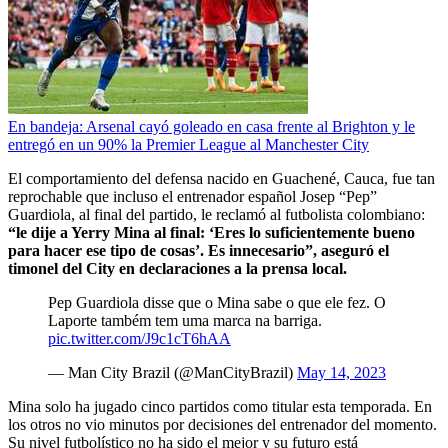
En bandeja: Arsenal cayó goleado en casa frente al Brighton y le
entregó en un 90% la Premier League al Manchester City
El comportamiento del defensa nacido en Guachené, Cauca, fue tan
reprochable que incluso el entrenador español Josep “Pep”
Guardiola, al final del partido, le reclamó al futbolista colombiano:
“le dije a Yerry Mina al final: ‘Eres lo suficientemente bueno
para hacer ese tipo de cosas’. Es innecesario”, aseguró el
timonel del City en declaraciones a la prensa local.
Pep Guardiola disse que o Mina sabe o que ele fez. O
Laporte também tem uma marca na barriga.
pic.twitter.com/J9c1cT6hAA
— Man City Brazil (@ManCityBrazil)
May 14, 2023
Mina solo ha jugado cinco partidos como titular esta temporada. En
los otros no vio minutos por decisiones del entrenador del momento.
Su nivel futbolístico no ha sido el mejor y su futuro está