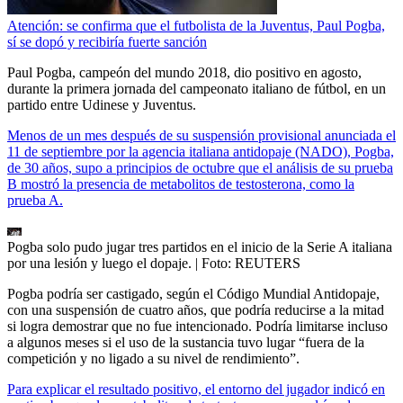
Atención: se confirma que el futbolista de la Juventus, Paul Pogba,
sí se dopó y recibiría fuerte sanción
Paul Pogba, campeón del mundo 2018, dio positivo en agosto,
durante la primera jornada del campeonato italiano de fútbol, en un
partido entre Udinese y Juventus.
Menos de un mes después de su suspensión provisional anunciada el
11 de septiembre por la agencia italiana antidopaje (NADO), Pogba,
de 30 años, supo a principios de octubre que el análisis de su prueba
B mostró la presencia de metabolitos de testosterona, como la
prueba A.
Pogba solo pudo jugar tres partidos en el inicio de la Serie A italiana
por una lesión y luego el dopaje.
| Foto:
REUTERS
Pogba podría ser castigado, según el Código Mundial Antidopaje,
con una suspensión de cuatro años, que podría reducirse a la mitad
si logra demostrar que no fue intencionado. Podría limitarse incluso
a algunos meses si el uso de la sustancia tuvo lugar “fuera de la
competición y no ligado a su nivel de rendimiento”.
Para explicar el resultado positivo, el entorno del jugador indicó en