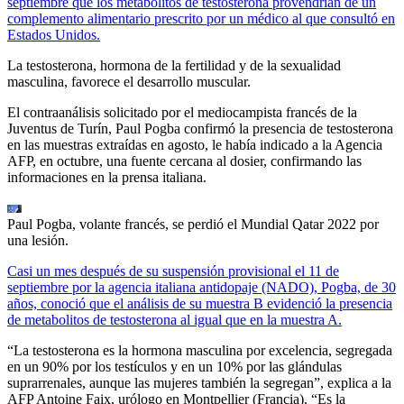
septiembre que los metabolitos de testosterona provendrían de un
complemento alimentario prescrito por un médico al que consultó en
Estados Unidos.
La testosterona, hormona de la fertilidad y de la sexualidad
masculina, favorece el desarrollo muscular.
El contraanálisis solicitado por el mediocampista francés de la
Juventus de Turín, Paul Pogba confirmó la presencia de testosterona
en las muestras extraídas en agosto, le había indicado a la Agencia
AFP, en octubre, una fuente cercana al dosier, confirmando las
informaciones en la prensa italiana.
Paul Pogba, volante francés, se perdió el Mundial Qatar 2022 por
una lesión.
Casi un mes después de su suspensión provisional el 11 de
septiembre por la agencia italiana antidopaje (NADO), Pogba, de 30
años, conoció que el análisis de su muestra B evidenció la presencia
de metabolitos de testosterona al igual que en la muestra A.
“La testosterona es la hormona masculina por excelencia, segregada
en un 90% por los testículos y en un 10% por las glándulas
suprarrenales, aunque las mujeres también la segregan”, explica a la
AFP Antoine Faix, urólogo en Montpellier (Francia). “Es la