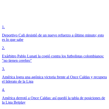
1
.
Deportivo Cali desistió de un nuevo refuerzo a último minuto; esto
es lo que sabe
2
.
Exárbitro Pablo Lunati la cogió contra los futbolistas colombianos:
"no tienen cerebro"
3
.
América logra una agónica victoria frente al Once Caldas y recupera
el liderato de la Liga
4
.
América derrotó a Once Caldas: así quedó la tabla de posiciones de
la Liga Betplay