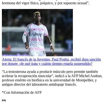
hormona del vigor físico, psíquico, y por supuesto sexual”.
Alerta: El francés de la Juventus, Paul Pogba, recibió dura sanción
por dopaje ¿de qué trata y cuánto tiempo estaría suspendido?
“La testosterona ayuda a producir músculo pero permite también
acelerar la recuperación muscular”, indicó a la AFP Michel Audran,
profesor emérito en biofísica en la universidad de Montpellier, y
antiguo director del laboratorio antidopaje francés.
*Con Información de AFP