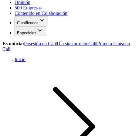
Opinión
500 Empresas
Contenido en Colaboración
expand_more
Clasificados
expand_more
Especiales
Es noticia:
Posesión en Cali
|
Día sin carro en Cali
|
Primera Linea en
Cali
Inicio