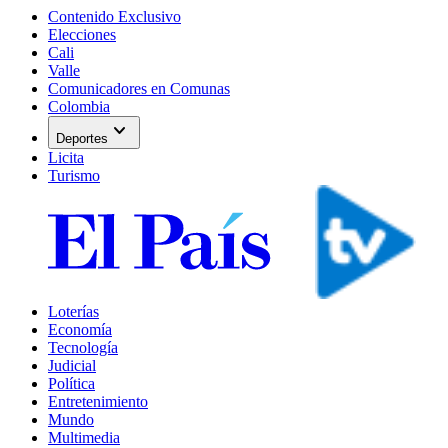
Contenido Exclusivo
Elecciones
Cali
Valle
Comunicadores en Comunas
Colombia
expand_more
Deportes
Licita
Turismo
Loterías
Economía
Tecnología
Judicial
Política
Entretenimiento
Mundo
Multimedia