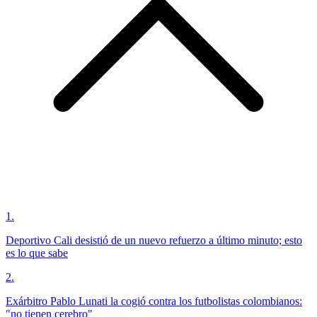
1
.
Deportivo Cali desistió de un nuevo refuerzo a último minuto; esto
es lo que sabe
2
.
Exárbitro Pablo Lunati la cogió contra los futbolistas colombianos:
"no tienen cerebro"