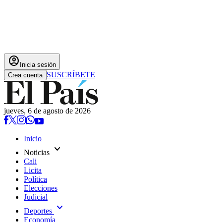
account_circle
Inicia sesión
SUSCRÍBETE
Crea cuenta
jueves, 6 de agosto de 2026
Inicio
expand_more
Noticias
Cali
Licita
Política
Elecciones
Judicial
expand_more
Deportes
Economía