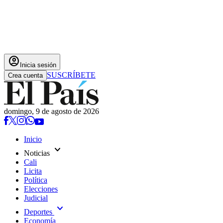
account_circle
Inicia sesión
SUSCRÍBETE
Crea cuenta
domingo, 9 de agosto de 2026
Inicio
expand_more
Noticias
Cali
Licita
Política
Elecciones
Judicial
expand_more
Deportes
Economía