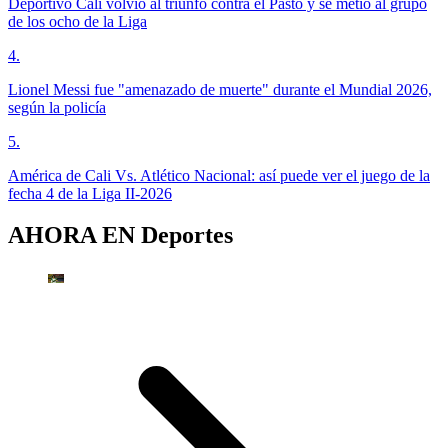
Deportivo Cali volvió al triunfo contra el Pasto y se metió al grupo
de los ocho de la Liga
4
.
Lionel Messi fue "amenazado de muerte" durante el Mundial 2026,
según la policía
5
.
América de Cali Vs. Atlético Nacional: así puede ver el juego de la
fecha 4 de la Liga II-2026
AHORA EN
Deportes