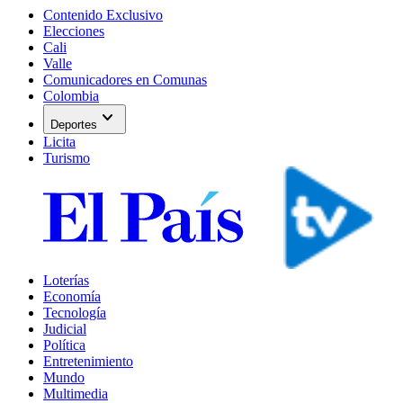
Contenido Exclusivo
Elecciones
Cali
Valle
Comunicadores en Comunas
Colombia
expand_more
Deportes
Licita
Turismo
Loterías
Economía
Tecnología
Judicial
Política
Entretenimiento
Mundo
Multimedia