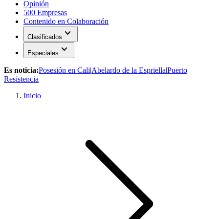
Opinión
500 Empresas
Contenido en Colaboración
expand_more
Clasificados
expand_more
Especiales
Es noticia:
Posesión en Cali
|
Abelardo de la Espriella
|
Puerto
Resistencia
Inicio