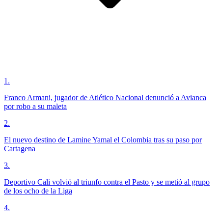
1
.
Franco Armani, jugador de Atlético Nacional denunció a Avianca
por robo a su maleta
2
.
El nuevo destino de Lamine Yamal el Colombia tras su paso por
Cartagena
3
.
Deportivo Cali volvió al triunfo contra el Pasto y se metió al grupo
de los ocho de la Liga
4
.