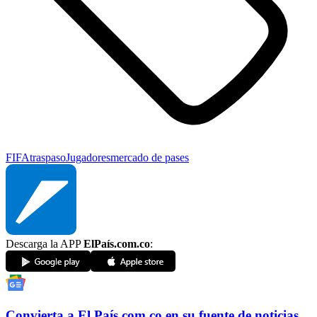
FIFA
traspaso
Jugadores
mercado de pases
Descarga la APP
ElPaís.com.co
:
Convierta a
El País
.com.co
en su fuente de noticias