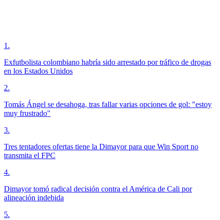
1
.
Exfutbolista colombiano habría sido arrestado por tráfico de drogas
en los Estados Unidos
2
.
Tomás Ángel se desahoga, tras fallar varias opciones de gol: "estoy
muy frustrado"
3
.
Tres tentadores ofertas tiene la Dimayor para que Win Sport no
transmita el FPC
4
.
Dimayor tomó radical decisión contra el América de Cali por
alineación indebida
5
.