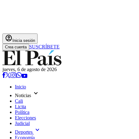
account_circle
Inicia sesión
SUSCRÍBETE
Crea cuenta
jueves, 6 de agosto de 2026
Inicio
expand_more
Noticias
Cali
Licita
Política
Elecciones
Judicial
expand_more
Deportes
Economía