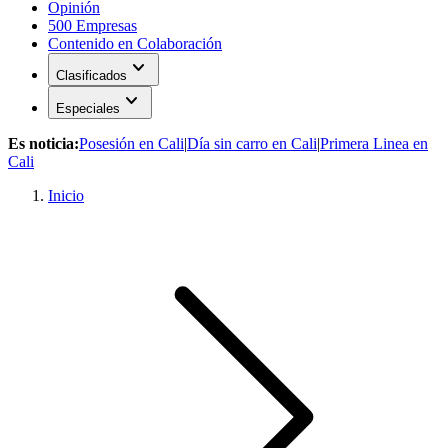
Opinión
500 Empresas
Contenido en Colaboración
expand_more
Clasificados
expand_more
Especiales
Es noticia:
Posesión en Cali
|
Día sin carro en Cali
|
Primera Linea en
Cali
Inicio