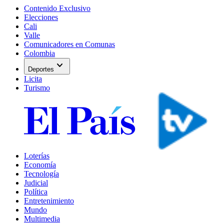
Contenido Exclusivo
Elecciones
Cali
Valle
Comunicadores en Comunas
Colombia
expand_more
Deportes
Licita
Turismo
Loterías
Economía
Tecnología
Judicial
Política
Entretenimiento
Mundo
Multimedia