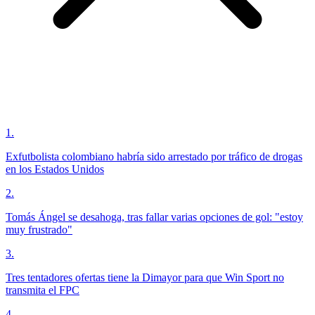
1
.
Exfutbolista colombiano habría sido arrestado por tráfico de drogas
en los Estados Unidos
2
.
Tomás Ángel se desahoga, tras fallar varias opciones de gol: "estoy
muy frustrado"
3
.
Tres tentadores ofertas tiene la Dimayor para que Win Sport no
transmita el FPC
4
.