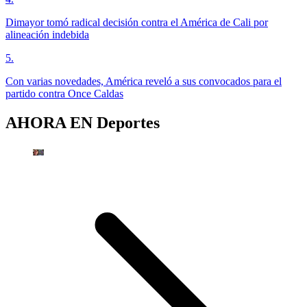
Dimayor tomó radical decisión contra el América de Cali por
alineación indebida
5
.
Con varias novedades, América reveló a sus convocados para el
partido contra Once Caldas
AHORA EN
Deportes