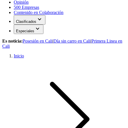
Opinión
500 Empresas
Contenido en Colaboración
expand_more
Clasificados
expand_more
Especiales
Es noticia:
Posesión en Cali
|
Día sin carro en Cali
|
Primera Linea en
Cali
Inicio