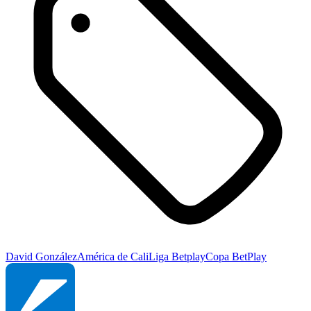
David González
América de Cali
Liga Betplay
Copa BetPlay