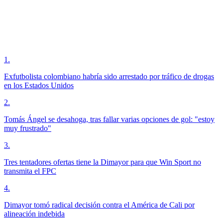
1
.
Exfutbolista colombiano habría sido arrestado por tráfico de drogas
en los Estados Unidos
2
.
Tomás Ángel se desahoga, tras fallar varias opciones de gol: "estoy
muy frustrado"
3
.
Tres tentadores ofertas tiene la Dimayor para que Win Sport no
transmita el FPC
4
.
Dimayor tomó radical decisión contra el América de Cali por
alineación indebida