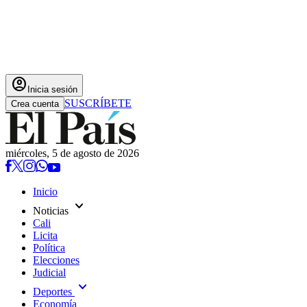
account_circle
Inicia sesión
SUSCRÍBETE
Crea cuenta
miércoles, 5 de agosto de 2026
Inicio
expand_more
Noticias
Cali
Licita
Política
Elecciones
Judicial
expand_more
Deportes
Economía