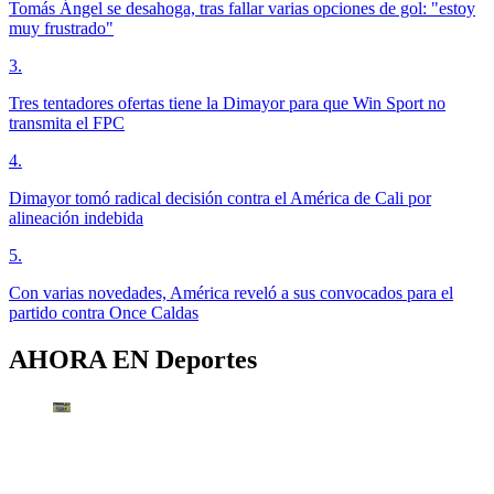
Tomás Ángel se desahoga, tras fallar varias opciones de gol: "estoy
muy frustrado"
3
.
Tres tentadores ofertas tiene la Dimayor para que Win Sport no
transmita el FPC
4
.
Dimayor tomó radical decisión contra el América de Cali por
alineación indebida
5
.
Con varias novedades, América reveló a sus convocados para el
partido contra Once Caldas
AHORA EN
Deportes