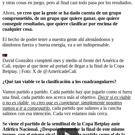
y otras cosas en juego, pero al final casi todo pasa por los resultados.
Ahora,
yo creo que la gente se ha dado cuenta de un grupo
comprometido, de un grupo que quiere ganar, que quiere
conseguir resultados, que quiere clasificar por encima de
cualquier cosa.
El hecho de poder tener a nuestra gente ahí alentándonos y
dándonos fuerza y buena energía, va a ser indispensable.
David González completó mes y medio al frente del América de
Cali, equipo al que tiene ad portad de llegar a la final de la Copa
Betplay.
| Foto:
X de @AmericadeCali
¿Qué tan viable ve la clasificación a los cuadrangulares?
Vamos partido a partido. Cada partido hay que jugarlo como si fuera
una final, cada partido nos acerca más al objetivo.
Decir si es viable
o no es viable, yo creo que es conjeturar, simplemente nosotros
vamos a ir a conseguirlo
, cada partido que salimos a la cancha
salimos con esa intención. Cada vez estamos más cerca.
Se viene el partido de la semifinal de la Copa Betplay ante
Atlético Nacional. ¿Después de perder la final de este mismo
torneo, con el mismo rival, se toma este partido como el de la