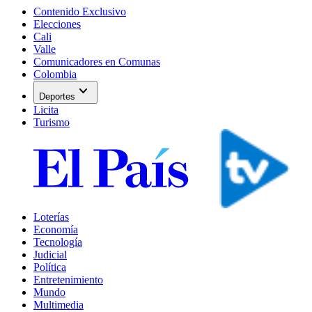
Contenido Exclusivo
Elecciones
Cali
Valle
Comunicadores en Comunas
Colombia
expand_more
Deportes
Licita
Turismo
Loterías
Economía
Tecnología
Judicial
Política
Entretenimiento
Mundo
Multimedia