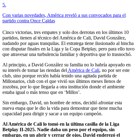
5
.
Con varias novedades, América reveló a sus convocados para el
partido contra Once Caldas
Cinco victorias, tres empates y solo dos derrotas en los últimos 10
partidos, tienen al técnico del América de Cali, David González,
nadando por aguas tranquilas. El estratega tiene ilusionado al hincha
con disputar finales en la Liga y la Copa Betplay, pero para ello tuvo
que atravesar una turbulencia familiar y deportiva que lo trasnochó.
Al principio, a David González su familia no lo habría apoyado en
su interés de tomar las riendas del
América de Cali
, no por ser este
club, sino porque recién había tenido una agitada partida de
Millonarios, club con el que vivió sus últimos meses llenos de
zozobra, por lo que llegaría a otra institución donde el ambiente
estaba igual o más tenso que en ‘Millos’.
Sin embargo, David, un hombre de retos, decidió afrontar esta
nueva etapa que le dio la vida para demostrar que tiene mucha
capacidad para dirigir y sacar a un equipo campeón.
Al América de Cali lo tomó en la última casilla de la Liga
Betplay II-2025. Nadie daba un peso por el equipo, sin
embargo, en un abrir y cerrar de ojos, David enderezó el