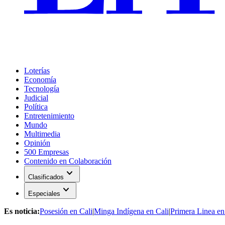
Loterías
Economía
Tecnología
Judicial
Política
Entretenimiento
Mundo
Multimedia
Opinión
500 Empresas
Contenido en Colaboración
expand_more
Clasificados
expand_more
Especiales
Es noticia:
Posesión en Cali
|
Minga Indígena en Cali
|
Primera Linea en