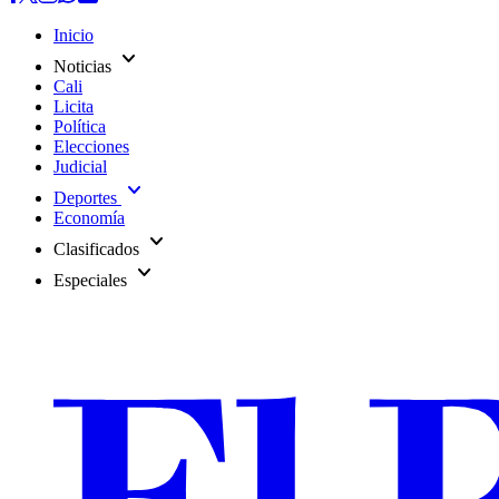
Inicio
expand_more
Noticias
Cali
Licita
Política
Elecciones
Judicial
expand_more
Deportes
Economía
expand_more
Clasificados
expand_more
Especiales