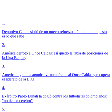
1
.
Deportivo Cali desistió de un nuevo refuerzo a último minuto; esto
es lo que sabe
2
.
América derrotó a Once Caldas: así quedó la tabla de posiciones de
la Liga Betplay
3
.
América logra una agónica victoria frente al Once Caldas y recupera
el liderato de la Liga
4
.
Exárbitro Pablo Lunati la cogió contra los futbolistas colombianos:
"no tienen cerebro"
5
.