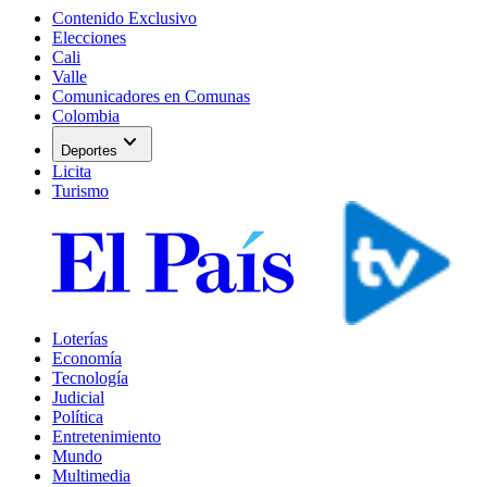
Contenido Exclusivo
Elecciones
Cali
Valle
Comunicadores en Comunas
Colombia
expand_more
Deportes
Licita
Turismo
Loterías
Economía
Tecnología
Judicial
Política
Entretenimiento
Mundo
Multimedia