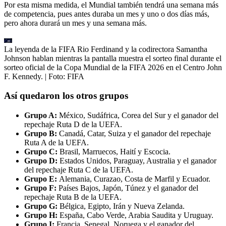
Por esta misma medida, el Mundial también tendrá una semana más
de competencia, pues antes duraba un mes y uno o dos días más,
pero ahora durará un mes y una semana más.
La leyenda de la FIFA Rio Ferdinand y la codirectora Samantha
Johnson hablan mientras la pantalla muestra el sorteo final durante el
sorteo oficial de la Copa Mundial de la FIFA 2026 en el Centro John
F. Kennedy.
| Foto:
FIFA
Así quedaron los otros grupos
Grupo A:
México, Sudáfrica, Corea del Sur y el ganador del
repechaje Ruta D de la UEFA.
Grupo B:
Canadá, Catar, Suiza y el ganador del repechaje
Ruta A de la UEFA.
Grupo C:
Brasil, Marruecos, Haití y Escocia.
Grupo D:
Estados Unidos, Paraguay, Australia y el ganador
del repechaje Ruta C de la UEFA.
Grupo E:
Alemania, Curazao, Costa de Marfil y Ecuador.
Grupo F:
Países Bajos, Japón, Túnez y el ganador del
repechaje Ruta B de la UEFA.
Grupo G:
Bélgica, Egipto, Irán y Nueva Zelanda.
Grupo H:
España, Cabo Verde, Arabia Saudita y Uruguay.
Grupo I:
Francia, Senegal, Noruega y el ganador del