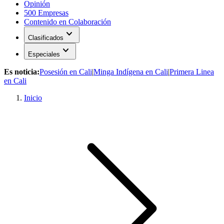
Opinión
500 Empresas
Contenido en Colaboración
expand_more
Clasificados
expand_more
Especiales
Es noticia:
Posesión en Cali
|
Minga Indígena en Cali
|
Primera Linea
en Cali
Inicio