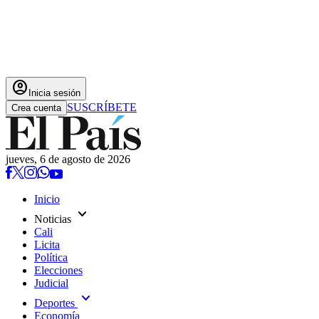
account_circle
Inicia sesión
SUSCRÍBETE
Crea cuenta
jueves, 6 de agosto de 2026
Inicio
expand_more
Noticias
Cali
Licita
Política
Elecciones
Judicial
expand_more
Deportes
Economía