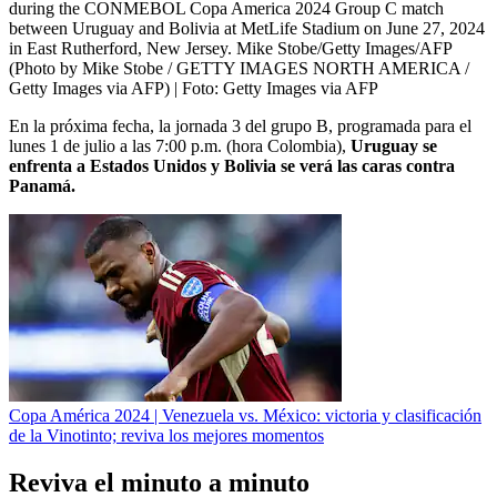
during the CONMEBOL Copa America 2024 Group C match
between Uruguay and Bolivia at MetLife Stadium on June 27, 2024
in East Rutherford, New Jersey. Mike Stobe/Getty Images/AFP
(Photo by Mike Stobe / GETTY IMAGES NORTH AMERICA /
Getty Images via AFP)
| Foto:
Getty Images via AFP
En la próxima fecha, la jornada 3 del grupo B, programada para el
lunes 1 de julio a las 7:00 p.m. (hora Colombia),
Uruguay se
enfrenta a Estados Unidos y Bolivia se verá las caras contra
Panamá.
Copa América 2024 | Venezuela vs. México: victoria y clasificación
de la Vinotinto; reviva los mejores momentos
Reviva el minuto a minuto