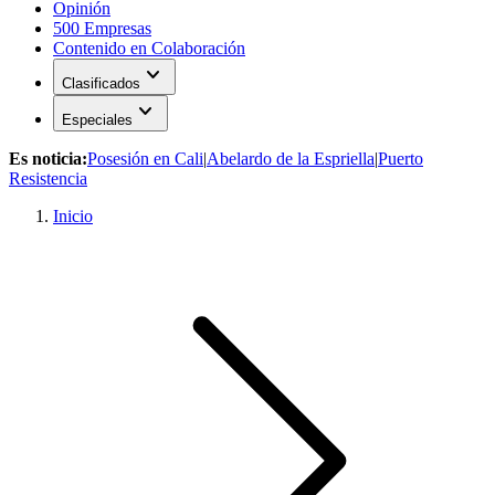
Opinión
500 Empresas
Contenido en Colaboración
expand_more
Clasificados
expand_more
Especiales
Es noticia:
Posesión en Cali
|
Abelardo de la Espriella
|
Puerto
Resistencia
Inicio