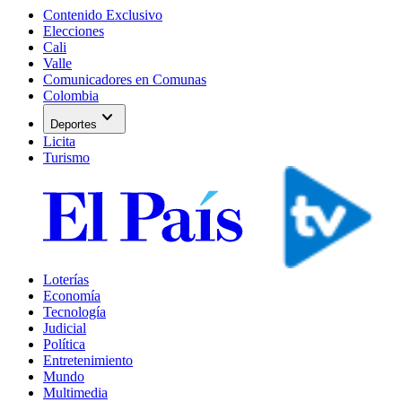
Contenido Exclusivo
Elecciones
Cali
Valle
Comunicadores en Comunas
Colombia
expand_more
Deportes
Licita
Turismo
Loterías
Economía
Tecnología
Judicial
Política
Entretenimiento
Mundo
Multimedia