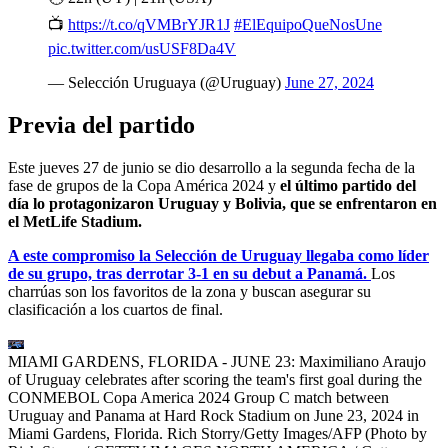
📺
https://t.co/qVMBrYJR1J
#ElEquipoQueNosUne
pic.twitter.com/usUSF8Da4V
— Selección Uruguaya (@Uruguay)
June 27, 2024
Previa del partido
Este jueves 27 de junio se dio desarrollo a la segunda fecha de la
fase de grupos de la Copa América 2024 y
el último partido del
día lo protagonizaron Uruguay y Bolivia, que se enfrentaron en
el MetLife Stadium.
A este compromiso la Selección de Uruguay llegaba como líder
de su grupo, tras derrotar 3-1 en su debut a Panamá.
Los
charrúas son los favoritos de la zona y buscan asegurar su
clasificación a los cuartos de final.
MIAMI GARDENS, FLORIDA - JUNE 23: Maximiliano Araujo
of Uruguay celebrates after scoring the team's first goal during the
CONMEBOL Copa America 2024 Group C match between
Uruguay and Panama at Hard Rock Stadium on June 23, 2024 in
Miami Gardens, Florida. Rich Storry/Getty Images/AFP (Photo by