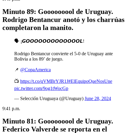
Minuto 89: Gooooooool de Uruguay.
Rodrigo Bentancur anotó y los charrúas
completaron la manito.
🗣️ ¡𝙂𝙊𝙊𝙊𝙊𝙊𝙊𝙊𝙊𝙊𝙊𝙊𝙊𝙊𝙇!
Rodrigo Bentancur convierte el 5-0 de Uruguay ante
Bolivia a los 89’ de juego.
📌
@CopaAmerica
📺
https://t.co/qVMBrYJR1J
#ElEquipoQueNosUne
pic.twitter.com/9og1tWocGp
— Selección Uruguaya (@Uruguay)
June 28, 2024
9:41 p.m.
Minuto 81: Gooooooool de Uruguay.
Federico Valverde se reporta en el