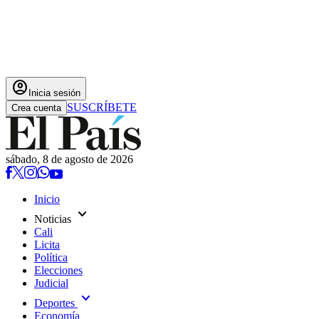
account_circle
Inicia sesión
SUSCRÍBETE
Crea cuenta
sábado, 8 de agosto de 2026
Inicio
expand_more
Noticias
Cali
Licita
Política
Elecciones
Judicial
expand_more
Deportes
Economía