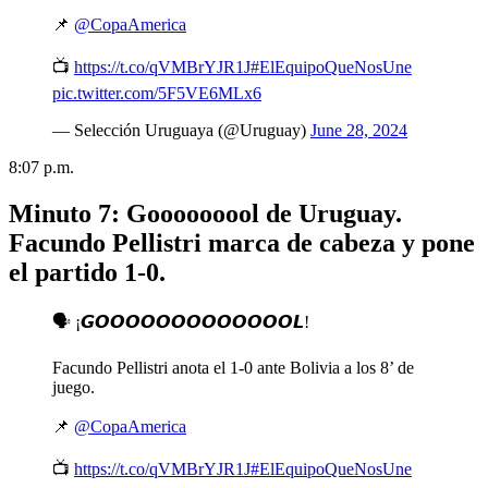
📌
@CopaAmerica
📺
https://t.co/qVMBrYJR1J
#ElEquipoQueNosUne
pic.twitter.com/5F5VE6MLx6
— Selección Uruguaya (@Uruguay)
June 28, 2024
8:07 p.m.
Minuto 7: Gooooooool de Uruguay.
Facundo Pellistri marca de cabeza y pone
el partido 1-0.
🗣️ ¡𝙂𝙊𝙊𝙊𝙊𝙊𝙊𝙊𝙊𝙊𝙊𝙊𝙊𝙊𝙇!
Facundo Pellistri anota el 1-0 ante Bolivia a los 8’ de
juego.
📌
@CopaAmerica
📺
https://t.co/qVMBrYJR1J
#ElEquipoQueNosUne