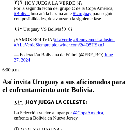
🇧🇴¡HOY JUEGA LA VERDE !💪
Por la segunda fecha del grupo C de la Copa América,
#Bolivia
buscará la hazaña ante
#Uruguay
para seguir
con posibilidades, de avanzar a la siguiente fase.
🇺🇾Uruguay VS Bolivia 🇧🇴
¡VAMOS BOLIVIA!
#LaVerde
#RenovemosLaIlusión
#ALaVerdeSiempre
pic.twitter.com/2t4Q5HSxnJ
— Federación Boliviana de Fútbol (@FBF_BO)
June
27, 2024
6:00 p.m.
Así invita Uruguay a sus aficionados para
el enfrentamiento ante Bolivia.
🇺🇾 ¡𝗛𝗢𝗬 𝗝𝗨𝗘𝗚𝗔 𝗟𝗔 𝗖𝗘𝗟𝗘𝗦𝗧𝗘!
La Selección vuelve a jugar por
@CopaAmerica
,
enfrenta a Bolivia en Nueva Jersey.
🕓 22h (UY) | 21h (USA)