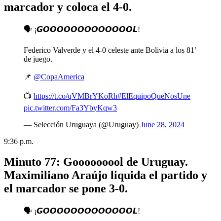
marcador y coloca el 4-0.
🗣️ ¡𝙂𝙊𝙊𝙊𝙊𝙊𝙊𝙊𝙊𝙊𝙊𝙊𝙊𝙊𝙇!
Federico Valverde y el 4-0 celeste ante Bolivia a los 81’
de juego.
📌
@CopaAmerica
📺
https://t.co/qVMBrYKoRh
#ElEquipoQueNosUne
pic.twitter.com/Fa3YbyKqw3
— Selección Uruguaya (@Uruguay)
June 28, 2024
9:36 p.m.
Minuto 77: Gooooooool de Uruguay.
Maximiliano Araújo liquida el partido y
el marcador se pone 3-0.
🗣️ ¡𝙂𝙊𝙊𝙊𝙊𝙊𝙊𝙊𝙊𝙊𝙊𝙊𝙊𝙊𝙇!