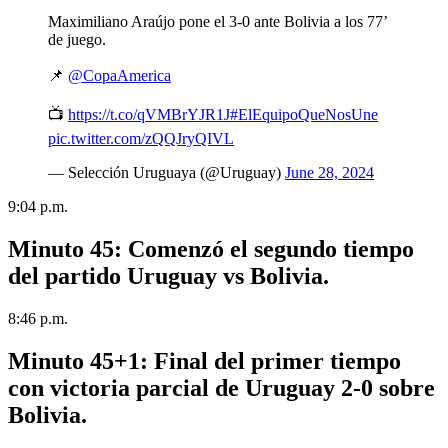
Maximiliano Araújo pone el 3-0 ante Bolivia a los 77’
de juego.
📌
@CopaAmerica
📺
https://t.co/qVMBrYJR1J
#ElEquipoQueNosUne
pic.twitter.com/zQQJryQIVL
— Selección Uruguaya (@Uruguay)
June 28, 2024
9:04 p.m.
Minuto 45:
Comenzó el segundo tiempo
del partido Uruguay vs Bolivia.
8:46 p.m.
Minuto 45+1:
Final del primer tiempo
con victoria parcial de Uruguay 2-0 sobre
Bolivia.