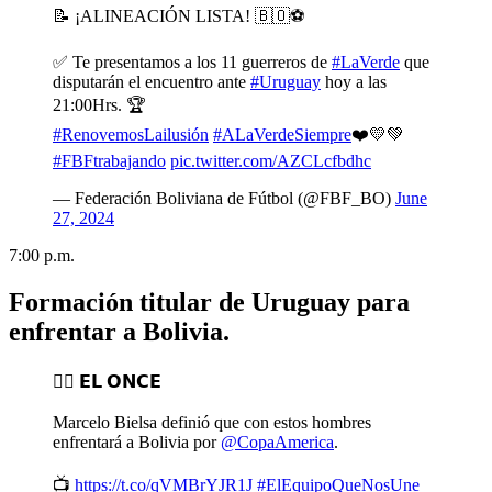
📝 ¡ALINEACIÓN LISTA! 🇧🇴⚽️
✅ Te presentamos a los 11 guerreros de
#LaVerde
que
disputarán el encuentro ante
#Uruguay
hoy a las
21:00Hrs. 🏆
#RenovemosLailusión
#ALaVerdeSiempre
❤️💛💚
#FBFtrabajando
pic.twitter.com/AZCLcfbdhc
— Federación Boliviana de Fútbol (@FBF_BO)
June
27, 2024
7:00 p.m.
Formación titular de Uruguay para
enfrentar a Bolivia.
✍🏼 𝗘𝗟 𝗢𝗡𝗖𝗘
Marcelo Bielsa definió que con estos hombres
enfrentará a Bolivia por
@CopaAmerica
.
📺
https://t.co/qVMBrYJR1J
#ElEquipoQueNosUne