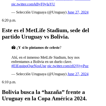
pic.twitter.com/kByF0yIaYU
— Selección Uruguaya (@Uruguay)
June 27, 2024
6:20 p.m.
Este es el MetLife Stadium, sede del
partido Uruguay vs Bolivia.
🏟️ ¿𝐘 𝐬𝐢 𝐥𝐨 𝐩𝐢𝐧𝐭𝐚𝐦𝐨𝐬 𝐝𝐞 𝐜𝐞𝐥𝐞𝐬𝐭𝐞?
Ahí, en el inmenso MetLife Stadium, hoy nos
enfrentamos a Bolivia en un duelo clave.
#ElEquipoQueNosUne
pic.twitter.com/z82jVyyPuz
— Selección Uruguaya (@Uruguay)
June 27, 2024
6:10 p.m.
Bolivia busca la “hazaña” frente a
Uruguay en la Copa América 2024.