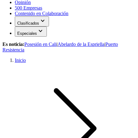
Opinión
500 Empresas
Contenido en Colaboración
expand_more
Clasificados
expand_more
Especiales
Es noticia:
Posesión en Cali
|
Abelardo de la Espriella
|
Puerto
Resistencia
Inicio