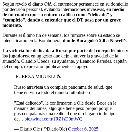
Según reveló el diario
Olé
, el entrenador permanece en su domicilio
por decisión personal, evitando internaciones invasivas,
en medio
de un cuadro que su entorno califica como “delicado” y
“complejo”, dando a entender que el DT pasa por un grave
momento.
Durante el último fin de semana, los rumores sobre su estado se
intensificaron en la Bombonera,
donde Boca goleó 5-0 a Newell’s.
La victoria fue dedicada a Russo por parte del cuerpo técnico y
los jugadores
, en un gesto que dejó entrever la gravedad de la
situación. Claudio Úbeda, su ayudante, y Leandro Paredes, capitán
del equipo, expresaron públicamente su apoyo.
¡FUERZA MIGUEL! 💪
Russo atraviesa un complejo panorama de salud, que
tiene en vilo a todo el mundo futbolístico
"Está delicado", le confirmaron a Olé desde Boca en la
mañana del lunes, algo que tiene peso propio porque
puso en palabras una realidad que dio lugar a todo tipo
de…
pic.twitter.com/1RZJsD9mWQ
— Diario Olé (@DiarioOle)
October 6, 2025