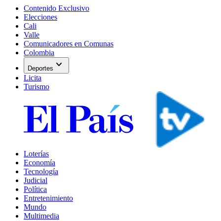
Contenido Exclusivo
Elecciones
Cali
Valle
Comunicadores en Comunas
Colombia
expand_more
Deportes
Licita
Turismo
Loterías
Economía
Tecnología
Judicial
Política
Entretenimiento
Mundo
Multimedia