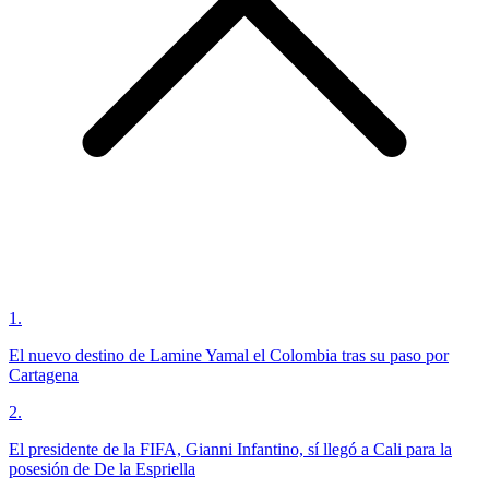
1
.
El nuevo destino de Lamine Yamal el Colombia tras su paso por
Cartagena
2
.
El presidente de la FIFA, Gianni Infantino, sí llegó a Cali para la
posesión de De la Espriella