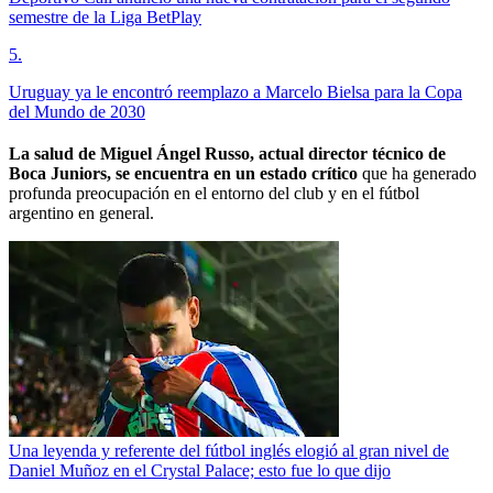
semestre de la Liga BetPlay
5
.
Uruguay ya le encontró reemplazo a Marcelo Bielsa para la Copa
del Mundo de 2030
La salud de Miguel Ángel Russo, actual director técnico de
Boca Juniors, se encuentra en un estado crítico
que ha generado
profunda preocupación en el entorno del club y en el fútbol
argentino en general.
Una leyenda y referente del fútbol inglés elogió al gran nivel de
Daniel Muñoz en el Crystal Palace; esto fue lo que dijo