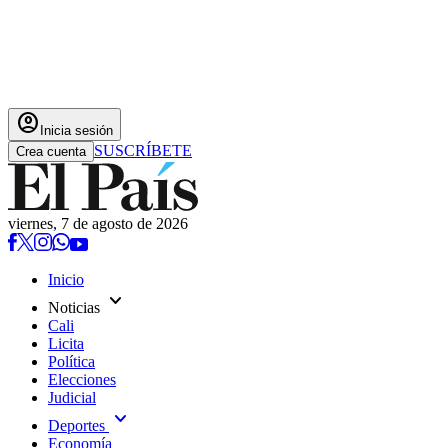
account_circle
Inicia sesión
SUSCRÍBETE
Crea cuenta
viernes, 7 de agosto de 2026
Inicio
expand_more
Noticias
Cali
Licita
Política
Elecciones
Judicial
expand_more
Deportes
Economía