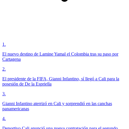
1
.
El nuevo destino de Lamine Yamal el Colombia tras su paso por
Cartagena
2
.
El presidente de la FIFA, Gianni Infantino, sí llegó a Cali para la
posesión de De la Espriella
3
.
Gianni Infantino aterrizó en Cali y sorprendió en las canchas
panamericanas
4
.
Deportivo Cali anunció una nueva contratación para el segundo