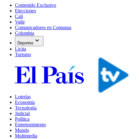
Contenido Exclusivo
Elecciones
Cali
Valle
Comunicadores en Comunas
Colombia
expand_more
Deportes
Licita
Turismo
Loterías
Economía
Tecnología
Judicial
Política
Entretenimiento
Mundo
Multimedia