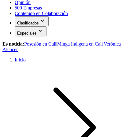
Opinión
500 Empresas
Contenido en Colaboración
expand_more
Clasificados
expand_more
Especiales
Es noticia:
Posesión en Cali
|
Minga Indígena en Cali
|
Verónica
Alcocer
Inicio