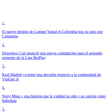
1
.
El nuevo destino de Lamine Yamal el Colombia tras su paso por
Cartagena
2
.
Deportivo Cali anunció una nueva contratación para el segundo
semestre de la Liga BetPlay
3
.
Real Madrid ya tomó una decisión respecto a la continuidad de
Vinícius Jr
4
.
Yerry Mina y una historia que le cambió la vida y su carrera como
futbolista
5
.