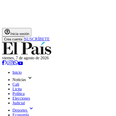
account_circle
Inicia sesión
SUSCRÍBETE
Crea cuenta
viernes, 7 de agosto de 2026
Inicio
expand_more
Noticias
Cali
Licita
Política
Elecciones
Judicial
expand_more
Deportes
Economía