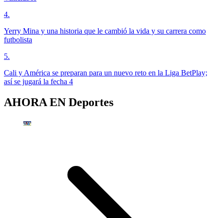
4
.
Yerry Mina y una historia que le cambió la vida y su carrera como
futbolista
5
.
Cali y América se preparan para un nuevo reto en la Liga BetPlay;
así se jugará la fecha 4
AHORA EN
Deportes